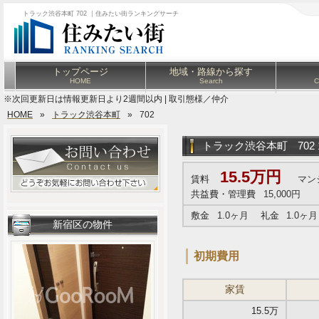
トラック渋谷本町 702 ｜住みたい街ランキングサーチ
トップページ
地域・路線から探す
HOME
Search
C
※次回更新日は情報更新日より2週間以内 | 取引態様／仲介
HOME
»
トラック渋谷本町
»
702
トラック渋谷本町
702
15.5万円
賃料
マン
共益費・管理費
15,000円
敷金
1.0ヶ月
礼金
1.0ヶ月
新宿区の物件
初期費用
家賃
15.5万