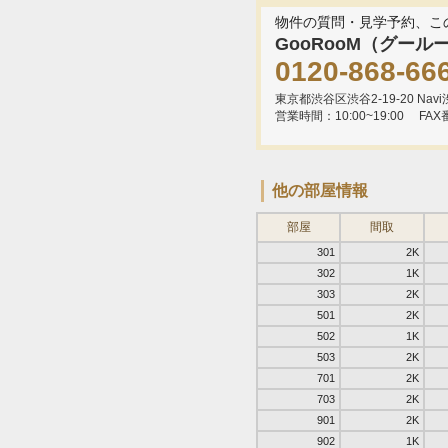
物件の質問・見学予約、こ
GooRooM（グール
0120-868-66
東京都渋谷区渋谷2-19-20 Navi渋
営業時間：10:00~19:00
FAX
他の部屋情報
部屋
間取
301
2K
302
1K
303
2K
501
2K
502
1K
503
2K
701
2K
703
2K
901
2K
902
1K