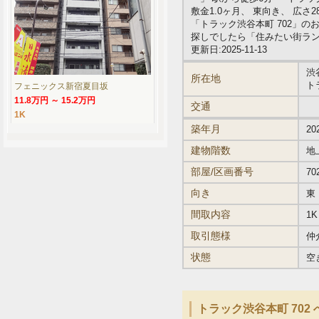
敷金1.0ヶ月、 東向き、 広さ
「トラック渋谷本町 702」
探しでしたら「住みたい街ラ
更新日:2025-11-13
渋
所在地
ト
フェニックス新宿夏目坂
11.8万円 ～ 15.2万円
交通
1K
築年月
20
建物階数
地
部屋/区画番号
70
向き
東
間取内容
1K
取引態様
仲
状態
空
トラック渋谷本町 702