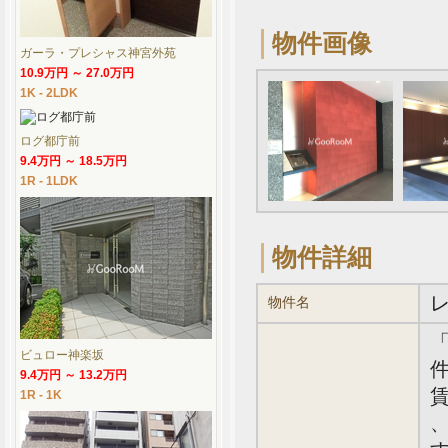
物件画像
ガーラ・プレシャス神宮外苑
10.9万円 ～ 27.0万円
1K - 2LDK
ログ都庁前
9.4万円 ～ 18.5万円
1R - 1LDK
物件詳細
物件名
ビュロー神楽坂
件
9.4万円 ～ 13.2万円
賃
1R - 1K
、