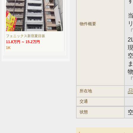
物件概要
「
フェニックス新宿夏目坂
2
11.8万円 ～ 15.2万円
1K
「
品
所在地
交通
状態