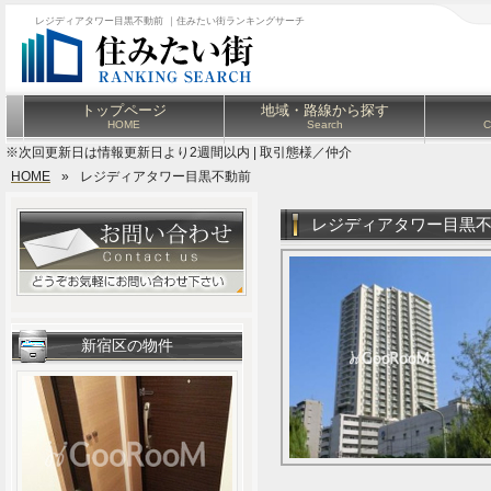
レジディアタワー目黒不動前 ｜住みたい街ランキングサーチ
トップページ
地域・路線から探す
HOME
Search
C
※次回更新日は情報更新日より2週間以内 | 取引態様／仲介
HOME
»
レジディアタワー目黒不動前
レジディアタワー目黒
新宿区の物件