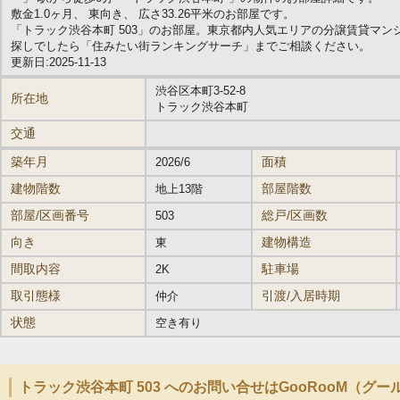
敷金1.0ヶ月、 東向き、 広さ33.26平米のお部屋です。
「トラック渋谷本町 503」のお部屋。東京都内人気エリアの分譲賃貸マ
探しでしたら「住みたい街ランキングサーチ」までご相談ください。
更新日:2025-11-13
渋谷区本町3-52-8
所在地
トラック渋谷本町
交通
築年月
面積
2026/6
建物階数
部屋階数
地上13階
部屋/区画番号
総戸/区画数
503
向き
建物構造
東
間取内容
駐車場
2K
取引態様
引渡/入居時期
仲介
状態
空き有り
トラック渋谷本町 503 へのお問い合せはGooRooM（グ