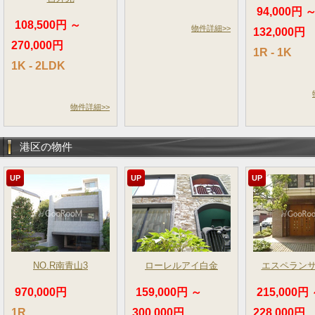
94,000円 
108,500円 ～
物件詳細>>
132,000円
270,000円
1R - 1K
1K - 2LDK
物件詳細>>
港区の物件
UP
UP
UP
NO.R南青山3
ローレルアイ白金
エスペラン
970,000円
159,000円 ～
215,000円
1R
300,000円
228,000円