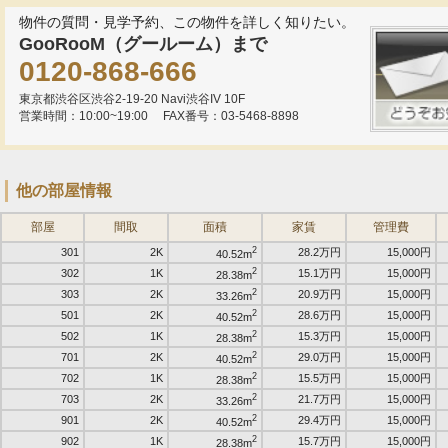
物件の質問・見学予約、この物件を詳しく知りたい。
GooRooM（グールーム）まで
0120-868-666
東京都渋谷区渋谷2-19-20 Navi渋谷IV 10F
営業時間：10:00~19:00
FAX番号：03-5468-8898
他の部屋情報
部屋
間取
面積
家賃
管理費
2
301
2K
28.2万円
15,000円
40.52m
2
302
1K
15.1万円
15,000円
28.38m
2
303
2K
20.9万円
15,000円
33.26m
2
501
2K
28.6万円
15,000円
40.52m
2
502
1K
15.3万円
15,000円
28.38m
2
701
2K
29.0万円
15,000円
40.52m
2
702
1K
15.5万円
15,000円
28.38m
2
703
2K
21.7万円
15,000円
33.26m
2
901
2K
29.4万円
15,000円
40.52m
2
902
1K
15.7万円
15,000円
28.38m