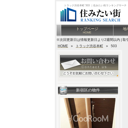
トラック渋谷本町 503 ｜住みたい街ランキングサーチ
トップページ
地
HOME
※次回更新日は情報更新日より2週間以内 | 取
HOME
»
トラック渋谷本町
»
503
新宿区の物件