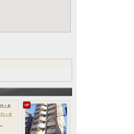
UP
ザ代々木
 ～