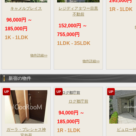
295,000円
キャメルプレイス
レジディアタワー目黒
1R - 1LDK
不動前
96,000円 ～
152,000円 ～
185,000円
755,000円
1K - 1LDK
1LDK - 3SLDK
物件詳細>>
物件詳細>>
新宿の物件
UP
UP
UP
ログ都庁前
94,000円 ～
185,000円
ガーラ・プレシャス神
ビュロー
1R - 1LDK
宮外苑