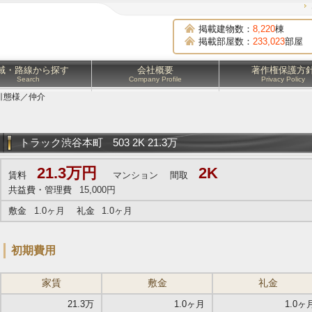
掲載建物数：
8,220
棟
掲載部屋数：
233,023
部屋
域・路線から探す
会社概要
著作権保護方
Search
Company Profile
Privacy Policy
引態様／仲介
トラック渋谷本町
503 2K 21.3万
21.3万円
2K
賃料
マンション
間取
共益費・管理費
15,000円
敷金
1.0ヶ月
礼金
1.0ヶ月
初期費用
家賃
敷金
礼金
21.3万
1.0ヶ月
1.0ヶ