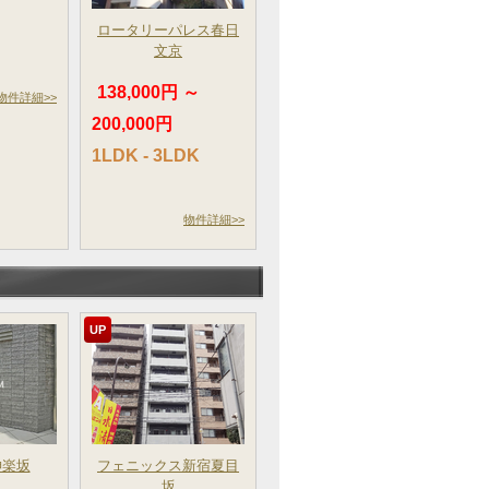
ロータリーパレス春日
文京
138,000円 ～
物件詳細>>
200,000円
1LDK - 3LDK
物件詳細>>
UP
神楽坂
フェニックス新宿夏目
坂