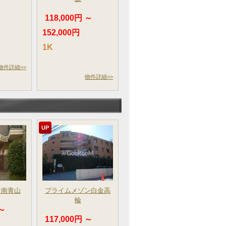
～
118,000円 ～
152,000円
1K
物件詳細>>
物件詳細>>
UP
サ南青山
プライムメゾン白金高
輪
 ～
117,000円 ～