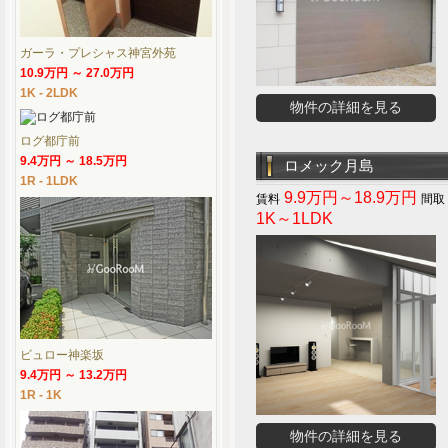
ガーラ・プレシャス神宮外苑
10.9万円 ～ 27.0万円
1K - 2LDK
物件の詳細を見る
ログ都庁前
9.4万円 ～ 18.5万円
ロメック月島
1R - 1LDK
9.9万円～18.9万円
1K～1LDK
ビュロー神楽坂
9.4万円 ～ 13.2万円
1R - 1K
物件の詳細を見る