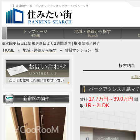
【】賃貸物件一覧 ｜住みたい街ランキングサーチの9ページ目
トップページ
地域・路線から探す
HOME
Search
C
※次回更新日は情報更新日より2週間以内 | 取引態様／仲介
HOME
»
地域・路線から探す
»
賃貸マンション一覧
検索結果
« 前
パークアクシス月島マ
新宿区の物件
17.7万円～39.0万円
1R～2LDK