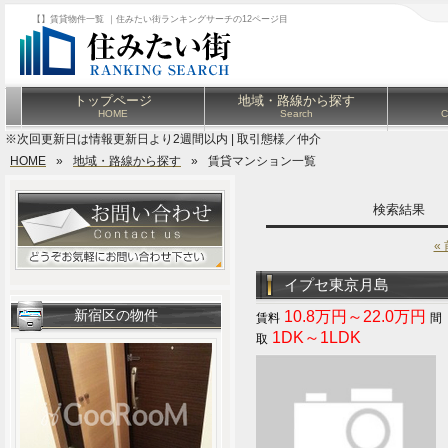
【】賃貸物件一覧 ｜住みたい街ランキングサーチの12ページ目
トップページ
地域・路線から探す
HOME
Search
C
※次回更新日は情報更新日より2週間以内 | 取引態様／仲介
HOME
»
地域・路線から探す
»
賃貸マンション一覧
検索結果
«
イプセ東京月島
新宿区の物件
10.8万円～22.0万円
1DK～1LDK