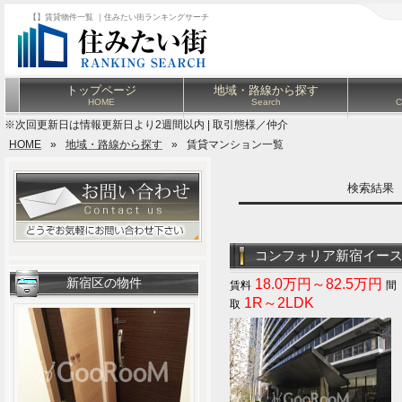
【】賃貸物件一覧 ｜住みたい街ランキングサーチ
トップページ
地域・路線から探す
HOME
Search
C
※次回更新日は情報更新日より2週間以内 | 取引態様／仲介
HOME
»
地域・路線から探す
»
賃貸マンション一覧
検索結
コンフォリア新宿イー
新宿区の物件
18.0万円～82.5万円
1R～2LDK