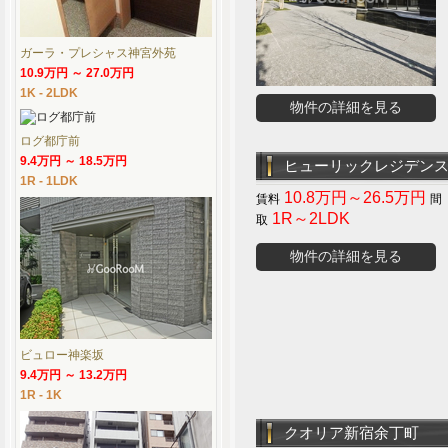
ガーラ・プレシャス神宮外苑
10.9万円 ～ 27.0万円
1K - 2LDK
物件の詳細を見る
ログ都庁前
9.4万円 ～ 18.5万円
ヒューリックレジデン
1R - 1LDK
10.8万円～26.5万円
1R～2LDK
物件の詳細を見る
ビュロー神楽坂
9.4万円 ～ 13.2万円
1R - 1K
クオリア新宿余丁町