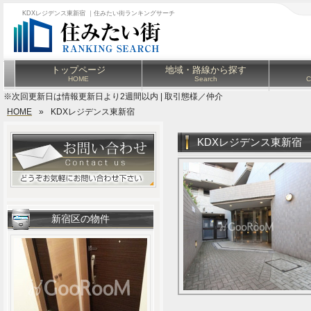
KDXレジデンス東新宿 ｜住みたい街ランキングサーチ
トップページ
地域・路線から探す
HOME
Search
C
※次回更新日は情報更新日より2週間以内 | 取引態様／仲介
HOME
»
KDXレジデンス東新宿
KDXレジデンス東新宿
新宿区の物件