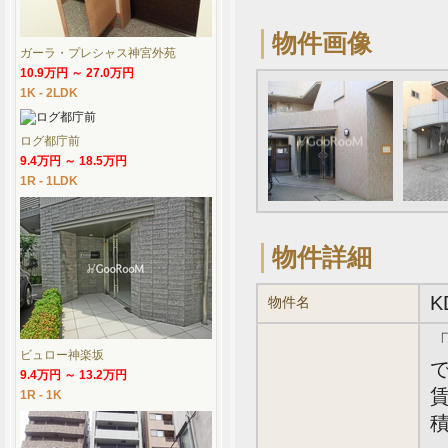
物件画像
ガーラ・プレシャス神宮外苑
10.9万円 ～ 27.0万円
1K - 2LDK
ログ都庁前
9.4万円 ～ 18.5万円
1R - 1LDK
物件詳細
物件名
ビュロー神楽坂
で
9.4万円 ～ 13.2万円
賃
1R - 1K
積