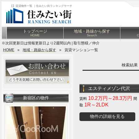
【】賃貸物件一覧 ｜住みたい街ランキングサーチ
トップページ
地域・路線から探す
HOME
Search
C
※次回更新日は情報更新日より2週間以内 | 取引態様／仲介
HOME
»
地域・路線から探す
»
賃貸マンション一覧
検索結
エスティメゾン代沢
新宿区の物件
10.2万円～28.3万円
1R～2LDK
物件の詳細を見る