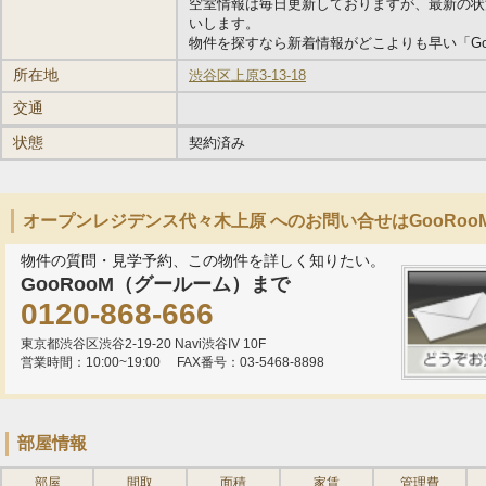
空室情報は毎日更新しておりますが、最新の状
いします。
物件を探すなら新着情報がどこよりも早い「Go
所在地
渋谷区上原3-13-18
交通
状態
契約済み
オープンレジデンス代々木上原 へのお問い合せはGooRo
物件の質問・見学予約、この物件を詳しく知りたい。
GooRooM（グールーム）まで
0120-868-666
東京都渋谷区渋谷2-19-20 Navi渋谷IV 10F
営業時間：10:00~19:00
FAX番号：03-5468-8898
部屋情報
部屋
間取
面積
家賃
管理費