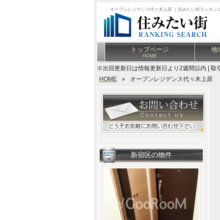
オープンレジデンス代々木上原 ｜住みたい街ランキン
トップページ
地
HOME
※次回更新日は情報更新日より2週間以内 | 取
HOME
»
オープンレジデンス代々木上原
新宿区の物件