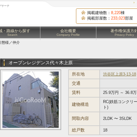
グサーチ
掲載建物数：
8,220
棟
掲載部屋数：
233,023
部屋
域・路線から探す
会社概要
著作権保護方
Search
Company Profile
Privacy Policy
引態様／仲介
オープンレジデンス代々木上原
所在地
渋谷区上原3-13-18
交通
賃料
25.9万円 ～ 36.8
RC(鉄筋コンクリ
建物構造
ト)
間取内容
2LDK 〜 3SLDK
総戸数
18