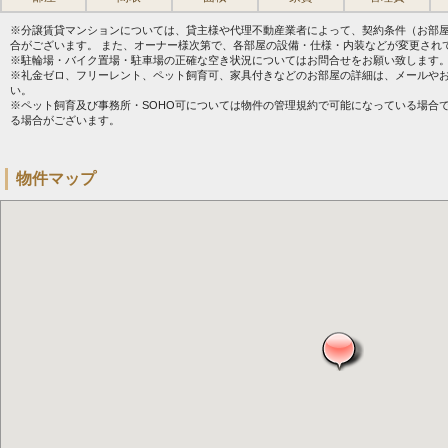
※分譲賃貸マンションについては、貸主様や代理不動産業者によって、契約条件（お部
合がございます。 また、オーナー様次第で、各部屋の設備・仕様・内装などが変更され
※駐輪場・バイク置場・駐車場の正確な空き状況についてはお問合せをお願い致します
※礼金ゼロ、フリーレント、ペット飼育可、家具付きなどのお部屋の詳細は、メールや
い。
※ペット飼育及び事務所・SOHO可については物件の管理規約で可能になっている場合
る場合がございます。
物件マップ