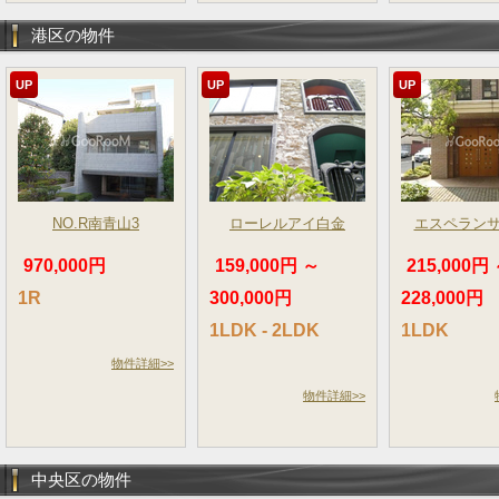
港区の物件
UP
UP
UP
NO.R南青山3
ローレルアイ白金
エスペラン
970,000円
159,000円 ～
215,000円
1R
300,000円
228,000円
1LDK - 2LDK
1LDK
物件詳細>>
物件詳細>>
中央区の物件