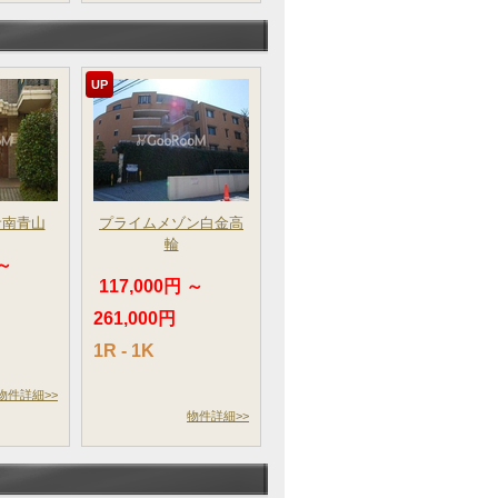
UP
サ南青山
プライムメゾン白金高
輪
 ～
117,000円 ～
261,000円
1R - 1K
物件詳細>>
物件詳細>>