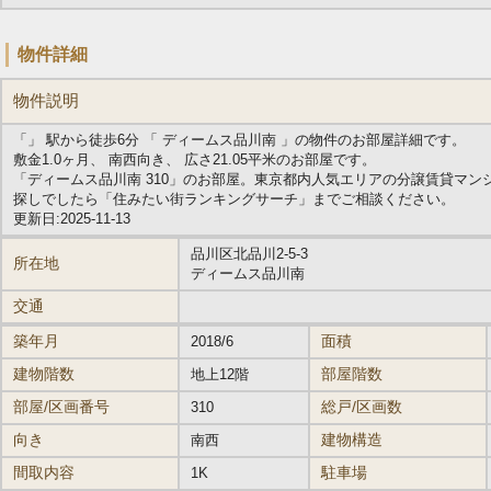
物件詳細
物件説明
「」 駅から徒歩6分 「 ディームス品川南 」の物件のお部屋詳細です。
敷金1.0ヶ月、 南西向き、 広さ21.05平米のお部屋です。
「ディームス品川南 310」のお部屋。東京都内人気エリアの分譲賃貸マ
探しでしたら「住みたい街ランキングサーチ」までご相談ください。
更新日:2025-11-13
品川区北品川2-5-3
所在地
ディームス品川南
交通
築年月
面積
2018/6
建物階数
部屋階数
地上12階
部屋/区画番号
総戸/区画数
310
向き
建物構造
南西
間取内容
駐車場
1K