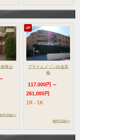
UP
サ南青山
プライムメゾン白金高
輪
 ～
117,000円 ～
261,000円
1R - 1K
物件詳細>>
物件詳細>>