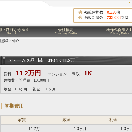
掲載建物数：
8,220
棟
掲載部屋数：
233,023
部屋
域・路線から探す
会社概要
著作権保護方
Search
Company Profile
Privacy Policy
引態様／仲介
ディームス品川南
310 1K 11.2万
11.2万円
1K
賃料
マンション
間取
共益費・管理費
10,000円
敷金
1.0ヶ月
礼金
1.0ヶ月
初期費用
家賃
敷金
礼金
11.2万
1.0ヶ月
1.0ヶ