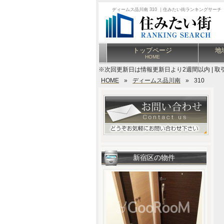
ディームス品川南 310 ｜住みたい街ランキングサーチ
トップページ
地
HOME
※次回更新日は情報更新日より2週間以内 | 取
HOME
»
ディームス品川南
»
310
新宿区の物件