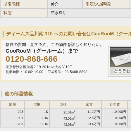
取引態様
引渡/入居時期
仲介
状態
空き有り
ディームス品川南 310 へのお問い合せはGooRooM（グ
物件の質問・見学予約、この物件を詳しく知りたい。
GooRooM（グールーム）まで
0120-868-666
東京都渋谷区渋谷2-19-20 Navi渋谷IV 10F
営業時間：10:00~19:00
FAX番号：03-5468-8898
他の部屋情報
部屋
間取
面積
家賃
管理費
2
208
1K
11.2万円
10,000円
21.51m
2
901
1LDK
22.8万円
10,000円
43.03m
2
1203
1LDK
23.4万円
10,000円
43.03m