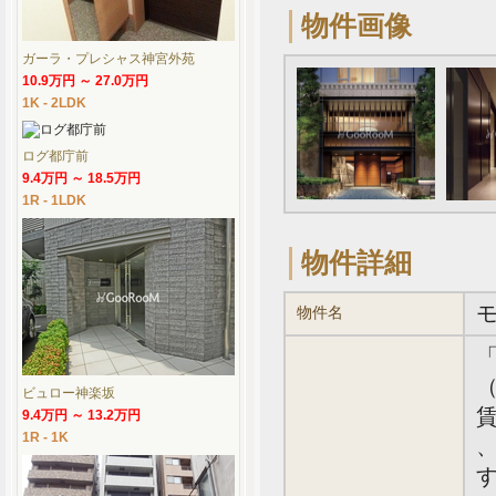
物件画像
ガーラ・プレシャス神宮外苑
10.9万円 ～ 27.0万円
1K - 2LDK
ログ都庁前
9.4万円 ～ 18.5万円
1R - 1LDK
物件詳細
物件名
（
ビュロー神楽坂
賃
9.4万円 ～ 13.2万円
1R - 1K
、