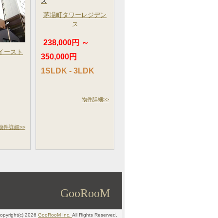
茅場町タワーレジデン
ス
238,000円 ～
イースト
350,000円
～
1SLDK - 3LDK
物件詳細>>
物件詳細>>
GooRooM
opyright(c) 2026
GooRooM Inc.
All Rights Reserved.