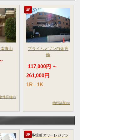
UP
サ南青山
プライムメゾン白金高
輪
 ～
117,000円 ～
261,000円
1R - 1K
物件詳細>>
物件詳細>>
UP