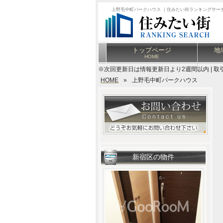
上野毛中町パークハウス ｜住みたい街ランキングサー
トップページ
地
HOME
※次回更新日は情報更新日より2週間以内 | 取
HOME
»
上野毛中町パークハウス
新宿区の物件