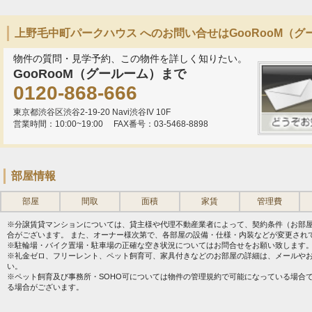
上野毛中町パークハウス へのお問い合せはGooRooM（グ
物件の質問・見学予約、この物件を詳しく知りたい。
GooRooM（グールーム）まで
0120-868-666
東京都渋谷区渋谷2-19-20 Navi渋谷IV 10F
営業時間：10:00~19:00
FAX番号：03-5468-8898
部屋情報
部屋
間取
面積
家賃
管理費
※分譲賃貸マンションについては、貸主様や代理不動産業者によって、契約条件（お部
合がございます。 また、オーナー様次第で、各部屋の設備・仕様・内装などが変更され
※駐輪場・バイク置場・駐車場の正確な空き状況についてはお問合せをお願い致します
※礼金ゼロ、フリーレント、ペット飼育可、家具付きなどのお部屋の詳細は、メールや
い。
※ペット飼育及び事務所・SOHO可については物件の管理規約で可能になっている場合
る場合がございます。