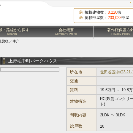
チ
掲載建物数：
8,220
棟
掲載部屋数：
233,023
部屋
域・路線から探す
会社概要
著作権保護方
Search
Company Profile
Privacy Policy
引態様／仲介
上野毛中町パークハウス
所在地
世田谷区中町3-21-
交通
賃料
19.5万円 ～ 19.8
RC(鉄筋コンクリ
建物構造
ト)
間取内容
2LDK 〜 3LDK
総戸数
20