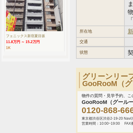
「
新
所在地
フェニックス新宿夏目坂
交通
11.8万円 ～ 15.2万円
1K
状態
グリーンリー
GooRooM
物件の質問・見学予約、こ
GooRooM（グール
0120-868-66
東京都渋谷区渋谷2-19-20 Navi渋
営業時間：10:00~19:00
FAX