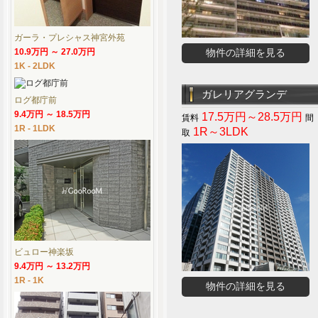
ガーラ・プレシャス神宮外苑
10.9万円 ～ 27.0万円
物件の詳細を見る
1K - 2LDK
ガレリアグランデ
ログ都庁前
9.4万円 ～ 18.5万円
17.5万円～28.5万円
1R - 1LDK
1R～3LDK
ビュロー神楽坂
9.4万円 ～ 13.2万円
1R - 1K
物件の詳細を見る