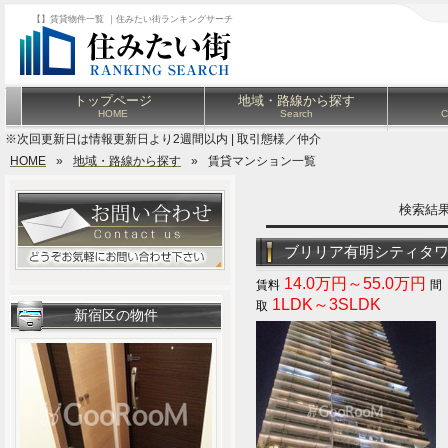
【】賃貸物件一覧 ｜住みたい街ランキングサーチ
トップページ
地域・路線から探す
HOME
Search
C
※次回更新日は情報更新日より2週間以内 | 取引態様／仲介
HOME
»
地域・路線から探す
»
賃貸マンション一覧
検索結
ブリリア有明シティタ
14.0万円～55.0万円
1LDK～3SLDK
新宿区の物件