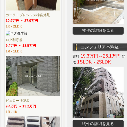
ガーラ・プレシャス神宮外苑
10.9万円 ～ 27.0万円
1K - 2LDK
物件の詳細を見る
ログ都庁前
9.4万円 ～ 18.5万円
コンフォリア本駒込
1R - 1LDK
19.3万円～26.1万円
1SLDK～2SLDK
ビュロー神楽坂
9.4万円 ～ 13.2万円
1R - 1K
物件の詳細を見る