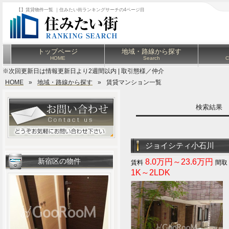
【】賃貸物件一覧 ｜住みたい街ランキングサーチの4ページ目
トップページ
地域・路線から探す
HOME
Search
C
※次回更新日は情報更新日より2週間以内 | 取引態様／仲介
HOME
»
地域・路線から探す
»
賃貸マンション一覧
検索結果
ジョイシティ小石川
新宿区の物件
8.0万円～23.6万円
1K～2LDK