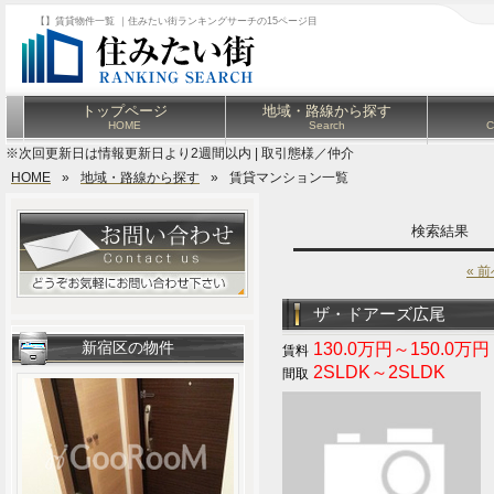
【】賃貸物件一覧 ｜住みたい街ランキングサーチの15ページ目
トップページ
地域・路線から探す
HOME
Search
C
※次回更新日は情報更新日より2週間以内 | 取引態様／仲介
HOME
»
地域・路線から探す
»
賃貸マンション一覧
検索結果
« 
ザ・ドアーズ広尾
新宿区の物件
130.0万円～150.0万円
2SLDK～2SLDK