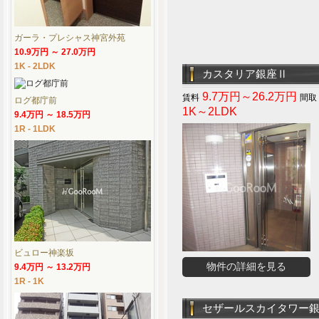
ガーラ・プレシャス神宮外苑
10.9万円 ～ 27.0万円
1K - 2LDK
カスタリア銀座Ⅱ
9.7万円～26.2万円
ログ都庁前
1K～2LDK
9.4万円 ～ 18.5万円
1R - 1LDK
ビュロー神楽坂
物件の詳細を見る
9.4万円 ～ 13.2万円
1R - 1K
セザールスカイタワー