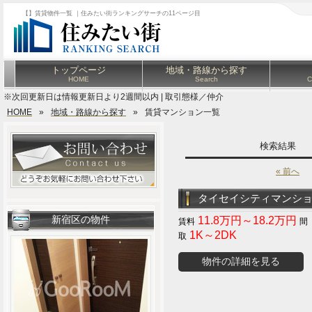
【】賃貸物件一覧 ｜住みたい街ランキングサーチの11ページ目
トップページ
地域・路線から探す
HOME
Search
C
※次回更新日は情報更新日より2週間以内 | 取引態様／仲介
HOME
»
地域・路線から探す
»
賃貸マンション一覧
検索結果
« 前へ
タイセイシティマンシ
新宿区の物件
11.8万円～18.2万円
1K～2DK
物件の詳細を見る