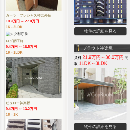
ガーラ・プレシャス神宮外苑
10.9万円 ～ 27.0万円
1K - 2LDK
物件の詳細を見る
ログ都庁前
9.4万円 ～ 18.5万円
プラウド神楽坂
1R - 1LDK
21.9万円～36.0万円
1LDK～3LDK
ビュロー神楽坂
9.4万円 ～ 13.2万円
1R - 1K
物件の詳細を見る