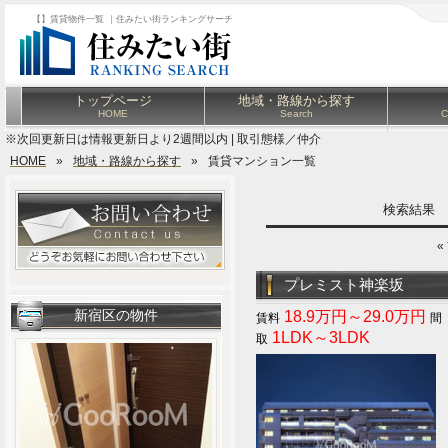
【】賃貸物件一覧 ｜住みたい街ランキングサーチ
トップページ
地域・路線から探す
HOME
Search
C
※次回更新日は情報更新日より2週間以内 | 取引態様／仲介
HOME
»
地域・路線から探す
»
賃貸マンション一覧
検索結果
«
プレミスト神楽坂
新宿区の物件
18.9万円～29.0万円
1LDK～3LDK