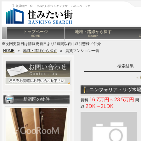
【】賃貸物件一覧 ｜住みたい街ランキングサーチの12ページ目
トップページ
地域・路線から探す
HOME
Search
C
※次回更新日は情報更新日より2週間以内 | 取引態様／仲介
HOME
»
地域・路線から探す
»
賃貸マンション一覧
検索結果
«
コンフォリア・リヴ木
新宿区の物件
16.7万円～23.5万円
2DK～2LDK