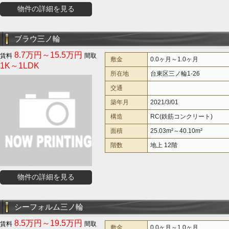
物件の詳細を見る
ブラウ三ノ輪
8.7万円～15.5万円
敷金
0.0ヶ月～1.0ヶ月
1K～1LDK
所在地
台東区三ノ輪1-26
交通
築年月
2021/3/01
構造
RC(鉄筋コンクリート)
面積
25.03m²～40.10m²
階数
地上 12階
物件の詳細を見る
シーフォルム三ノ輪
8.5万円～19.5万円
敷金
0.0ヶ月～1.0ヶ月