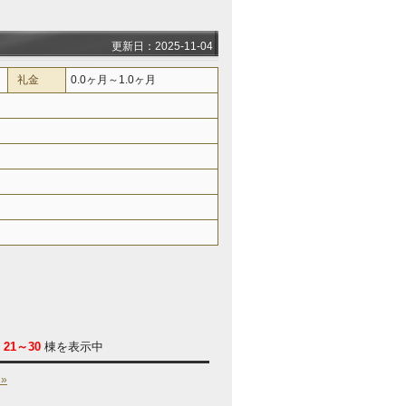
更新日：2025-11-04
礼金
0.0ヶ月～1.0ヶ月
/
21～30
棟を表示中
»