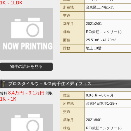
1K～1LDK
所在地
台東区三ノ輪1-15
交通
築年月
2021/2/01
構造
RC(鉄筋コンクリート)
面積
25.51m²～41.79m²
階数
地上 10階
物件の詳細を見る
プロスタイルウェルス南千住メディフィス
8.4万円～9.1万円
敷金
0.0ヶ月～0.0ヶ月
1K～1K
所在地
台東区日本堤1-28-7
交通
築年月
2021/9/01
構造
RC(鉄筋コンクリート)