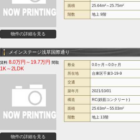
面積
25.64m²～25.75m²
階数
地上 9階
物件の詳細を見る
メインステージ浅草国際通り
8.0万円～19.7万円
敷金
0.0ヶ月～0.0ヶ月
1K～2LDK
所在地
台東区千束3-19-9
交通
築年月
2021/10/01
構造
RC(鉄筋コンクリート)
面積
25.63m²～55.03m²
階数
地上 13階
物件の詳細を見る