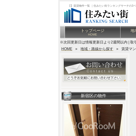
【】賃貸物件一覧 ｜住みたい街ランキングサーチの3
トップページ
地
HOME
※次回更新日は情報更新日より2週間以内 | 取
HOME
»
地域・路線から探す
»
賃貸マン
新宿区の物件