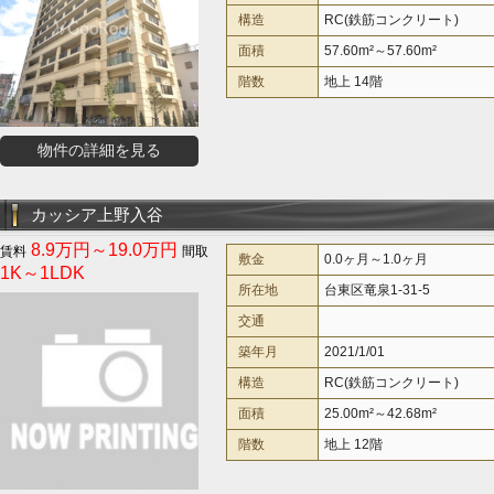
構造
RC(鉄筋コンクリート)
面積
57.60m²～57.60m²
階数
地上 14階
物件の詳細を見る
カッシア上野入谷
8.9万円～19.0万円
敷金
0.0ヶ月～1.0ヶ月
1K～1LDK
所在地
台東区竜泉1-31-5
交通
築年月
2021/1/01
構造
RC(鉄筋コンクリート)
面積
25.00m²～42.68m²
階数
地上 12階