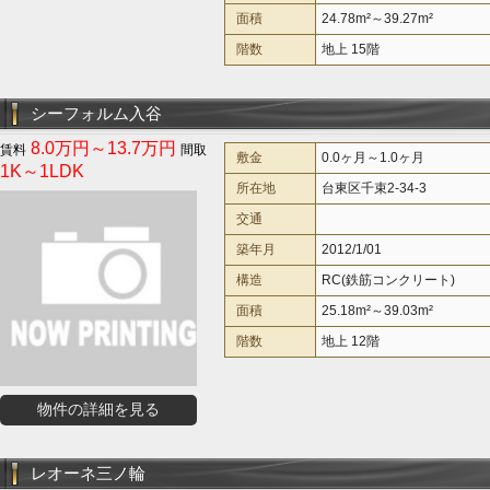
面積
24.78m²～39.27m²
階数
地上 15階
シーフォルム入谷
8.0万円～13.7万円
敷金
0.0ヶ月～1.0ヶ月
1K～1LDK
所在地
台東区千束2-34-3
交通
築年月
2012/1/01
構造
RC(鉄筋コンクリート)
面積
25.18m²～39.03m²
階数
地上 12階
物件の詳細を見る
レオーネ三ノ輪