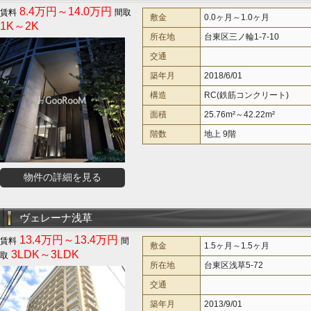
8.4万円～14.0万円
敷金
0.0ヶ月～1.0ヶ月
1K～2K
所在地
台東区三ノ輪1-7-10
交通
築年月
2018/6/01
構造
RC(鉄筋コンクリート)
面積
25.76m²～42.22m²
階数
地上 9階
物件の詳細を見る
ヴェレーナ浅草
13.4万円～13.4万円
敷金
1.5ヶ月～1.5ヶ月
3LDK～3LDK
所在地
台東区浅草5-72
交通
築年月
2013/9/01