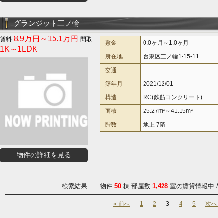
グランジット三ノ輪
8.9万円～15.1万円
敷金
0.0ヶ月～1.0ヶ月
1K～1LDK
所在地
台東区三ノ輪1-15-11
交通
築年月
2021/12/01
構造
RC(鉄筋コンクリート)
面積
25.27m²～41.15m²
階数
地上 7階
物件の詳細を見る
検索結果 物件
50
棟 部屋数
1,428
室の賃貸情報中 
« 前へ
1
2
3
4
5
次へ 