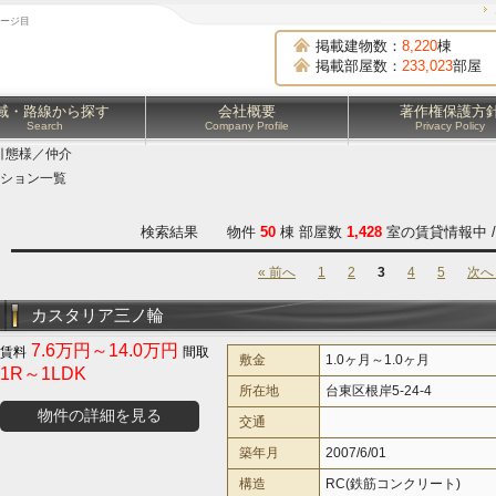
ページ目
掲載建物数：
8,220
棟
掲載部屋数：
233,023
部屋
域・路線から探す
会社概要
著作権保護方
Search
Company Profile
Privacy Policy
引態様／仲介
ション一覧
検索結果 物件
50
棟 部屋数
1,428
室の賃貸情報中 
« 前へ
1
2
3
4
5
次へ 
カスタリア三ノ輪
7.6万円～14.0万円
敷金
1.0ヶ月～1.0ヶ月
1R～1LDK
所在地
台東区根岸5-24-4
物件の詳細を見る
交通
築年月
2007/6/01
構造
RC(鉄筋コンクリート)