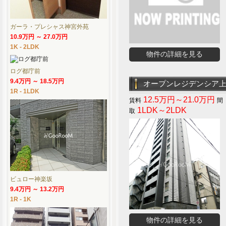
ガーラ・プレシャス神宮外苑
10.9万円 ～ 27.0万円
1K - 2LDK
物件の詳細を見る
ログ都庁前
9.4万円 ～ 18.5万円
オープンレジデンシア
1R - 1LDK
12.5万円～21.0万円
1LDK～2LDK
ビュロー神楽坂
9.4万円 ～ 13.2万円
1R - 1K
物件の詳細を見る