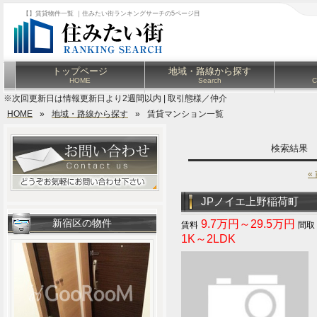
【】賃貸物件一覧 ｜住みたい街ランキングサーチの5ページ目
トップページ
地域・路線から探す
HOME
Search
C
※次回更新日は情報更新日より2週間以内 | 取引態様／仲介
HOME
»
地域・路線から探す
»
賃貸マンション一覧
検索結果
«
JPノイエ上野稲荷町
新宿区の物件
9.7万円～29.5万円
1K～2LDK