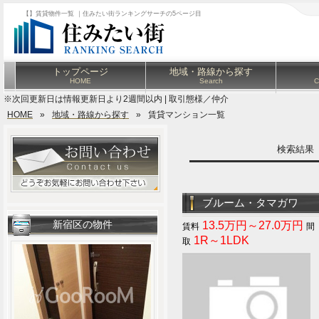
【】賃貸物件一覧 ｜住みたい街ランキングサーチの5ページ目
トップページ
地域・路線から探す
HOME
Search
C
※次回更新日は情報更新日より2週間以内 | 取引態様／仲介
HOME
»
地域・路線から探す
»
賃貸マンション一覧
検索結
ブルーム・タマガワ
新宿区の物件
13.5万円～27.0万円
1R～1LDK