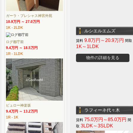
ガーラ・プレシャス神宮外苑
10.9万円 ～ 27.0万円
1K - 2LDK
ルシエルエムズ
9.8万円～20.9万円
ログ都庁前
1K～1LDK
9.4万円 ～ 18.5万円
1R - 1LDK
物件の詳細を見る
ビュロー神楽坂
ラフィーネ代々木
9.4万円 ～ 13.2万円
1R - 1K
75.0万円～85.0万円
3LDK～3SLDK