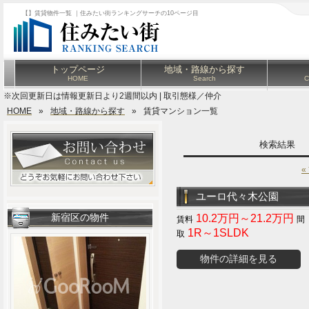
【】賃貸物件一覧 ｜住みたい街ランキングサーチの10ページ目
トップページ
地域・路線から探す
HOME
Search
C
※次回更新日は情報更新日より2週間以内 | 取引態様／仲介
HOME
»
地域・路線から探す
»
賃貸マンション一覧
検索結果
«
ユーロ代々木公園
新宿区の物件
10.2万円～21.2万円
1R～1SLDK
物件の詳細を見る