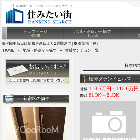
【】賃貸物件一覧 ｜住みたい街ランキングサーチ
トップページ
地域・路線から探す
HOME
Search
C
※次回更新日は情報更新日より2週間以内 | 取引態様／仲介
HOME
»
地域・路線から探す
»
賃貸マンション一覧
検索結
松涛グランドヒルズ
113.6万円～113.6万円
6LDK～6LDK
新宿区の物件