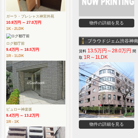
ガーラ・プレシャス神宮外苑
10.9万円 ～ 27.0万円
物件の詳細を見る
1K - 2LDK
プラウドジェム渋谷神
ログ都庁前
9.4万円 ～ 18.5万円
13.5万円～28.0万円
1R - 1LDK
1R～1LDK
ビュロー神楽坂
9.4万円 ～ 13.2万円
1R - 1K
物件の詳細を見る