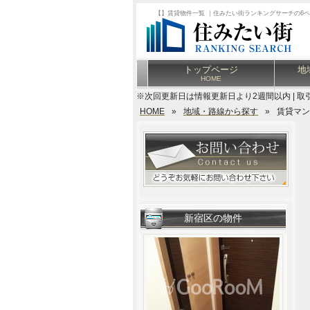
【】賃貸物件一覧 ｜住みたい街ランキングサーチの6
トップページ
地
HOME
※次回更新日は情報更新日より2週間以内 | 取
HOME
»
地域・路線から探す
»
賃貸マン
新宿区の物件