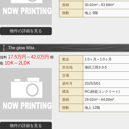
面積
30.02m²～63.68m²
階数
地上 9階
物件の詳細を見る
The glow Mita
17.5万円～42.0万円
敷金
1.0ヶ月～1.0ヶ月
1DK～2LDK
所在地
港区三田3-3-5
交通
築年月
2025/3/01
構造
RC(鉄筋コンクリート)
面積
29.02m²～64.00m²
階数
地上 12階
物件の詳細を見る