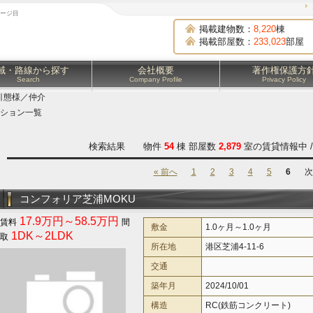
ページ目
掲載建物数：
8,220
棟
掲載部屋数：
233,023
部屋
域・路線から探す
会社概要
著作権保護方
Search
Company Profile
Privacy Policy
引態様／仲介
ション一覧
検索結果 物件
54
棟 部屋数
2,879
室の賃貸情報中 
« 前へ
1
2
3
4
5
6
次
コンフォリア芝浦MOKU
17.9万円～58.5万円
敷金
1.0ヶ月～1.0ヶ月
1DK～2LDK
所在地
港区芝浦4-11-6
交通
築年月
2024/10/01
構造
RC(鉄筋コンクリート)