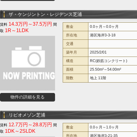
ザ・ケンジントン・レジデンス芝浦
14.3万円～37.5万円
敷金
0.0ヶ月～0.0ヶ月
1R～1LDK
所在地
港区海岸3-3-18
交通
築年月
2025/2/01
構造
RC(鉄筋コンクリート)
面積
25.50m²～54.00m²
階数
地上 11階
物件の詳細を見る
リビオメゾン芝浦
12.7万円～28.8万円
敷金
0.0ヶ月～1.0ヶ月
1DK～2SLDK
所在地
港区海岸3-21-35