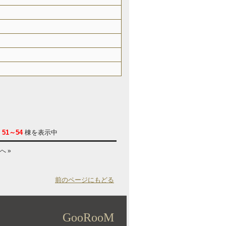
/
51～54
棟を表示中
へ »
前のページにもどる
GooRooM