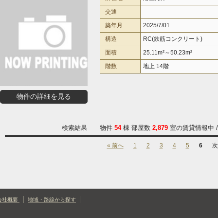
交通
築年月
2025/7/01
構造
RC(鉄筋コンクリート)
面積
25.11m²～50.23m²
階数
地上 14階
物件の詳細を見る
検索結果 物件
54
棟 部屋数
2,879
室の賃貸情報中 
« 前へ
1
2
3
4
5
6
次
会社概要
地域・路線から探す