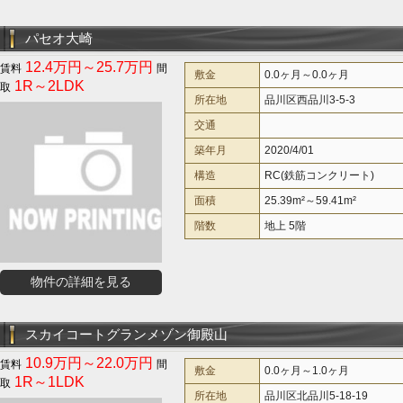
パセオ大崎
12.4万円～25.7万円
敷金
0.0ヶ月～0.0ヶ月
1R～2LDK
所在地
品川区西品川3-5-3
交通
築年月
2020/4/01
構造
RC(鉄筋コンクリート)
面積
25.39m²～59.41m²
階数
地上 5階
物件の詳細を見る
スカイコートグランメゾン御殿山
10.9万円～22.0万円
敷金
0.0ヶ月～1.0ヶ月
1R～1LDK
所在地
品川区北品川5-18-19