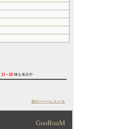
/
11～20
棟を表示中
前のページにもどる
GooRooM