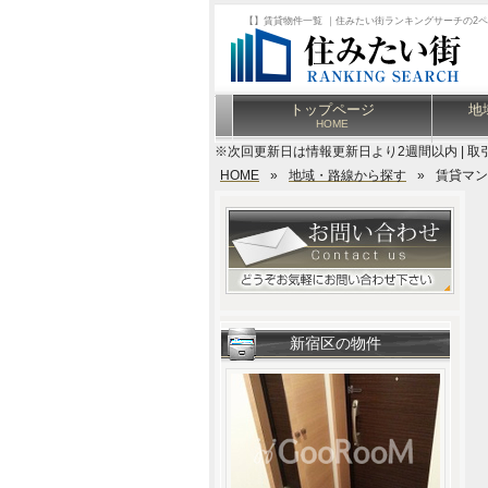
【】賃貸物件一覧 ｜住みたい街ランキングサーチの2
トップページ
地
HOME
※次回更新日は情報更新日より2週間以内 | 取
HOME
»
地域・路線から探す
»
賃貸マン
新宿区の物件