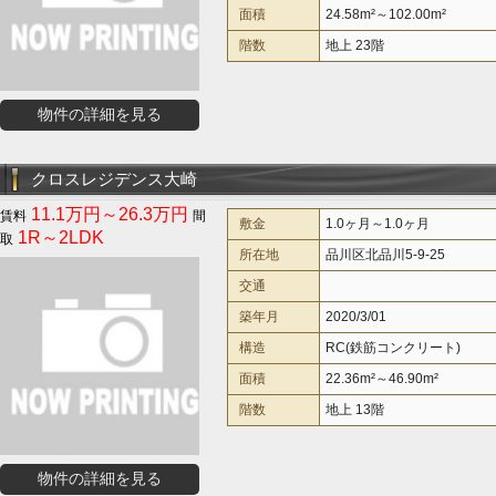
面積
24.58m²～102.00m²
階数
地上 23階
物件の詳細を見る
クロスレジデンス大崎
11.1万円～26.3万円
敷金
1.0ヶ月～1.0ヶ月
1R～2LDK
所在地
品川区北品川5-9-25
交通
築年月
2020/3/01
構造
RC(鉄筋コンクリート)
面積
22.36m²～46.90m²
階数
地上 13階
物件の詳細を見る