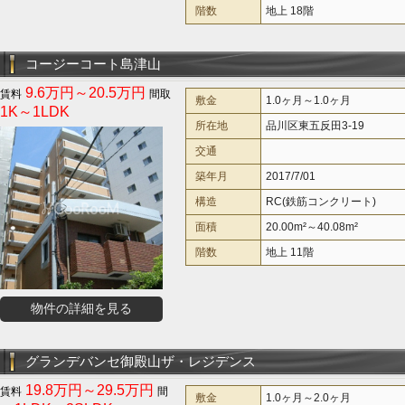
階数
地上 18階
コージーコート島津山
9.6万円～20.5万円
敷金
1.0ヶ月～1.0ヶ月
1K～1LDK
所在地
品川区東五反田3-19
交通
築年月
2017/7/01
構造
RC(鉄筋コンクリート)
面積
20.00m²～40.08m²
階数
地上 11階
物件の詳細を見る
グランデバンセ御殿山ザ・レジデンス
19.8万円～29.5万円
敷金
1.0ヶ月～2.0ヶ月