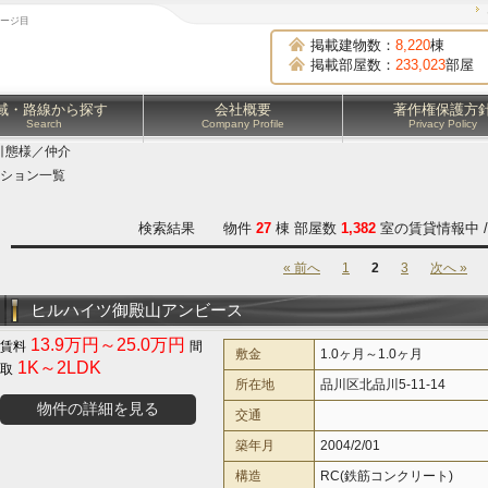
ページ目
掲載建物数：
8,220
棟
掲載部屋数：
233,023
部屋
域・路線から探す
会社概要
著作権保護方
Search
Company Profile
Privacy Policy
引態様／仲介
ション一覧
検索結果 物件
27
棟 部屋数
1,382
室の賃貸情報中 
« 前へ
1
2
3
次へ »
ヒルハイツ御殿山アンビース
13.9万円～25.0万円
敷金
1.0ヶ月～1.0ヶ月
1K～2LDK
所在地
品川区北品川5-11-14
物件の詳細を見る
交通
築年月
2004/2/01
構造
RC(鉄筋コンクリート)