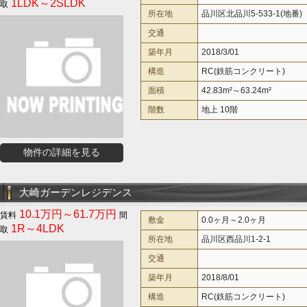
1LDK～2SLDK
所在地
品川区北品川5-533-1(地番)
交通
築年月
2018/3/01
構造
RC(鉄筋コンクリート)
面積
42.83m²～63.24m²
階数
地上 10階
物件の詳細を見る
大崎ガーデンレジデンス
10.1万円～61.7万円
敷金
0.0ヶ月～2.0ヶ月
1R～4LDK
所在地
品川区西品川1-2-1
交通
築年月
2018/8/01
構造
RC(鉄筋コンクリート)