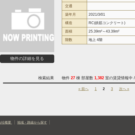
交通
築年月
2021/3/01
構造
RC(鉄筋コンクリート)
面積
25.39m²～43.39m²
階数
地上 4階
物件の詳細を見る
検索結果 物件
27
棟 部屋数
1,382
室の賃貸情報中 
« 前へ
1
2
3
次へ »
会社概要
地域・路線から探す