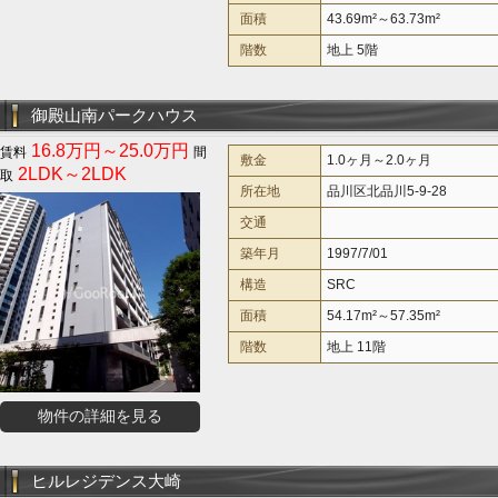
面積
43.69m²～63.73m²
階数
地上 5階
御殿山南パークハウス
16.8万円～25.0万円
敷金
1.0ヶ月～2.0ヶ月
2LDK～2LDK
所在地
品川区北品川5-9-28
交通
築年月
1997/7/01
構造
SRC
面積
54.17m²～57.35m²
階数
地上 11階
物件の詳細を見る
ヒルレジデンス大崎