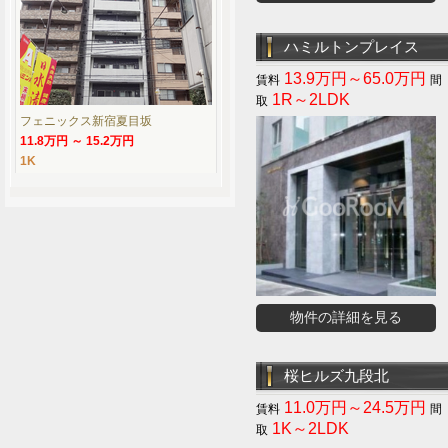
ハミルトンプレイス
13.9万円～65.0万円
1R～2LDK
フェニックス新宿夏目坂
11.8万円 ～ 15.2万円
1K
物件の詳細を見る
桜ヒルズ九段北
11.0万円～24.5万円
1K～2LDK