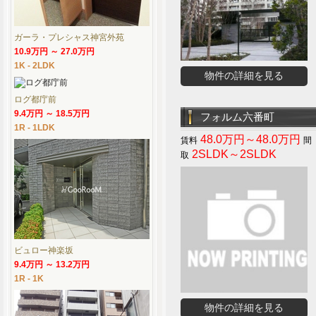
ガーラ・プレシャス神宮外苑
10.9万円 ～ 27.0万円
1K - 2LDK
物件の詳細を見る
ログ都庁前
9.4万円 ～ 18.5万円
フォルム六番町
1R - 1LDK
48.0万円～48.0万円
2SLDK～2SLDK
ビュロー神楽坂
9.4万円 ～ 13.2万円
1R - 1K
物件の詳細を見る