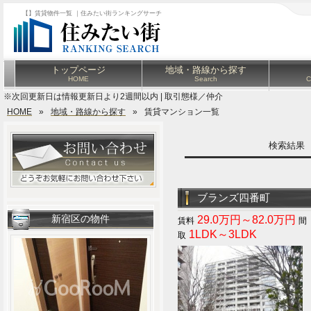
【】賃貸物件一覧 ｜住みたい街ランキングサーチ
トップページ
地域・路線から探す
HOME
Search
C
※次回更新日は情報更新日より2週間以内 | 取引態様／仲介
HOME
»
地域・路線から探す
»
賃貸マンション一覧
検索結
ブランズ四番町
新宿区の物件
29.0万円～82.0万円
1LDK～3LDK