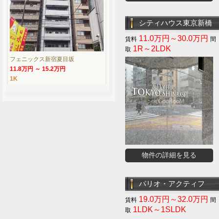
シティハウス東京新橋
11.0万円～30.0万円
1R～2LDK
フェニックス新宿夏目坂
11.8万円 ～ 15.2万円
1K
物件の詳細を見る
パリオ・アクティフ
19.0万円～32.0万円
1LDK～1SLDK