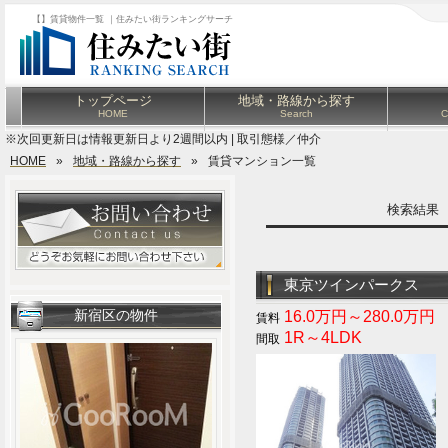
【】賃貸物件一覧 ｜住みたい街ランキングサーチ
トップページ
地域・路線から探す
HOME
Search
C
※次回更新日は情報更新日より2週間以内 | 取引態様／仲介
HOME
»
地域・路線から探す
»
賃貸マンション一覧
検索結
東京ツインパークス
新宿区の物件
16.0万円～280.0万円
1R～4LDK