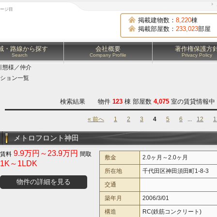
ページ目
掲載建物数：
8,220
棟
掲載部屋数：
233,023
部屋
域・路線から探す
会社概要
著作権保護方
Search
Company Profile
Privacy Policy
引態様／仲介
ション一覧
検索結果 物件
123
棟 部屋数
4,075
室の賃貸情報中 
« 前へ
1
2
3
4
5
6
...
12
1
メトロフロント神田
9.9万円～23.9万円
敷金
2.0ヶ月～2.0ヶ月
1K～1LDK
所在地
千代田区神田須田町1-8-3
物件の詳細を見る
交通
築年月
2006/3/01
構造
RC(鉄筋コンクリート)