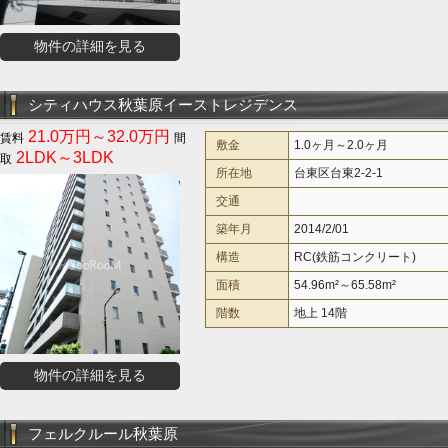
物件の詳細を見る
シティハウス秋葉原イーストレジデンス
21.0万円～32.0万円
敷金
1.0ヶ月～2.0ヶ月
2LDK～3LDK
所在地
台東区台東2-2-1
交通
築年月
2014/2/01
構造
RC(鉄筋コンクリート)
面積
54.96m²～65.58m²
階数
地上 14階
物件の詳細を見る
フェルクルール秋葉原