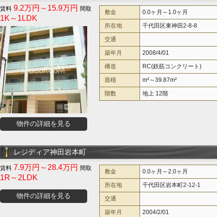
9.2万円～15.9万円
敷金
0.0ヶ月～1.0ヶ月
1K～1LDK
所在地
千代田区東神田2-8-8
交通
築年月
2008/4/01
構造
RC(鉄筋コンクリート)
面積
m²～39.87m²
階数
地上 12階
物件の詳細を見る
レジディア神田岩本町
7.9万円～28.4万円
敷金
0.0ヶ月～2.0ヶ月
1R～2LDK
所在地
千代田区岩本町2-12-1
物件の詳細を見る
交通
築年月
2004/2/01