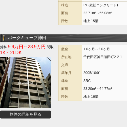
構造
RC(鉄筋コンクリート)
面積
22.71m²～55.08m²
階数
地上 15階
パークキューブ神田
9.9万円～23.9万円
敷金
1.0ヶ月～2.0ヶ月
1K～2LDK
所在地
千代田区神田須田町2-2-1
交通
築年月
2005/10/01
構造
SRC
面積
23.20m²～64.77m²
階数
地上 16階
物件の詳細を見る