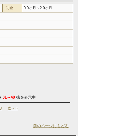
礼金
0.0ヶ月～2.0ヶ月
/
31～40
棟を表示中
3
次へ »
前のページにもどる