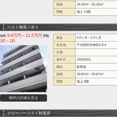
面積
24.05m²～55.25m²
階数
地上 13階
ベスト御茶ノ水Ⅱ
9.8万円～11.5万円
敷金
0.0ヶ月～1.0ヶ月
1R～1R
所在地
千代田区外神田2-8-4
交通
築年月
2003/2/01
構造
鉄骨造
面積
30.87m²～30.87m²
階数
地上 6階
物件の詳細を見る
クローバーステイ秋葉原