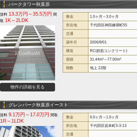
パークタワー秋葉原
13.3万円～35.5万円
敷金
1.0ヶ月～3.0ヶ月
1K～2LDK
所在地
千代田区神田練塀町55
交通
築年月
2006/9/01
構造
RC(鉄筋コンクリート)
面積
31.44m²～77.00m²
階数
地上 22階
物件の詳細を見る
グレンパーク秋葉原イースト
9.1万円～17.0万円
敷金
0.0ヶ月～1.0ヶ月
1R～1LDK
所在地
千代田区岩本町3-3-13
交通