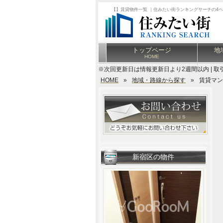
【】賃貸物件一覧 ｜住みたい街ランキングサーチの4
トップページ
地
HOME
※次回更新日は情報更新日より2週間以内 | 取
HOME
»
地域・路線から探す
»
賃貸マン
新宿区の物件