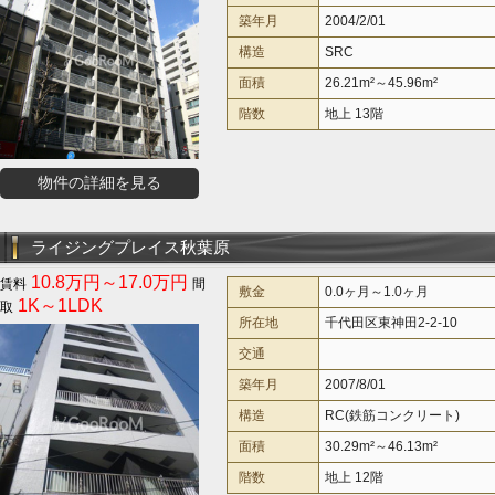
築年月
2004/2/01
構造
SRC
面積
26.21m²～45.96m²
階数
地上 13階
物件の詳細を見る
ライジングプレイス秋葉原
10.8万円～17.0万円
敷金
0.0ヶ月～1.0ヶ月
1K～1LDK
所在地
千代田区東神田2-2-10
交通
築年月
2007/8/01
構造
RC(鉄筋コンクリート)
面積
30.29m²～46.13m²
階数
地上 12階