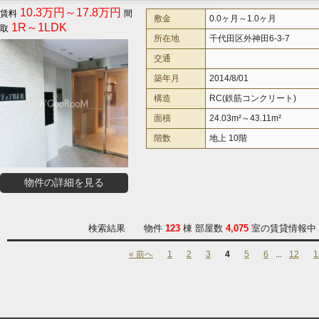
10.3万円～17.8万円
敷金
0.0ヶ月～1.0ヶ月
1R～1LDK
所在地
千代田区外神田6-3-7
交通
築年月
2014/8/01
構造
RC(鉄筋コンクリート)
面積
24.03m²～43.11m²
階数
地上 10階
物件の詳細を見る
検索結果 物件
123
棟 部屋数
4,075
室の賃貸情報中 
« 前へ
1
2
3
4
5
6
...
12
1