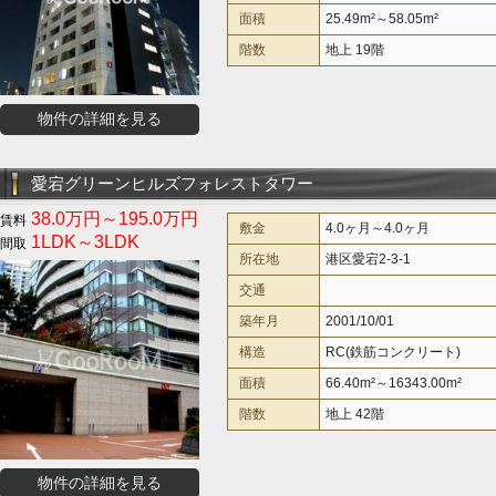
面積
25.49m²～58.05m²
階数
地上 19階
物件の詳細を見る
愛宕グリーンヒルズフォレストタワー
38.0万円～195.0万円
敷金
4.0ヶ月～4.0ヶ月
1LDK～3LDK
所在地
港区愛宕2-3-1
交通
築年月
2001/10/01
構造
RC(鉄筋コンクリート)
面積
66.40m²～16343.00m²
階数
地上 42階
物件の詳細を見る