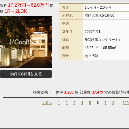
17.2万円～62.0万円
敷金
1.0ヶ月～2.0ヶ月
1R～2LDK
所在地
港区六本木5-16-50
交通
築年月
2007/4/01
構造
RC(鉄筋コンクリート)
面積
43.05m²～105.55m²
階数
地上 6階
物件の詳細を見る
検索結果 物件
1,208
棟 部屋数
37,479
室の賃貸情報中
« 前へ
1
2
3
4
5
6
7
8
...
120