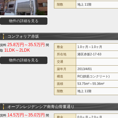
階数
地上 11階
物件の詳細を見る
コンフォリア赤坂
25.8万円～35.5万円
敷金
1.0ヶ月～1.0ヶ月
1LDK～2LDK
所在地
港区赤坂2-17-63
物件の詳細を見る
交通
築年月
2013/4/01
構造
RC(鉄筋コンクリート)
面積
53.75m²～55.36m²
階数
地上 11階
オープンレジデンシア南青山骨董通り
14.5万円～35.0万円
敷金
0.0ヶ月～2.0ヶ月