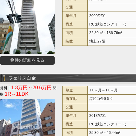
交通
築年月
2009/2/01
構造
RC(鉄筋コンクリート)
面積
22.80m²～186.76m²
階数
地上 27階
物件の詳細を見る
フェリス白金
11.3万円～20.6万円
敷金
1.0ヶ月～1.0ヶ月
1R～1LDK
所在地
港区白金6-5-6
交通
築年月
2013/3/01
構造
RC(鉄筋コンクリート)
面積
25.30m²～46.44m²