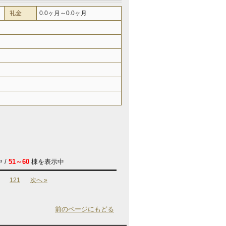
礼金
0.0ヶ月～0.0ヶ月
 /
51～60
棟を表示中
121
次へ »
前のページにもどる