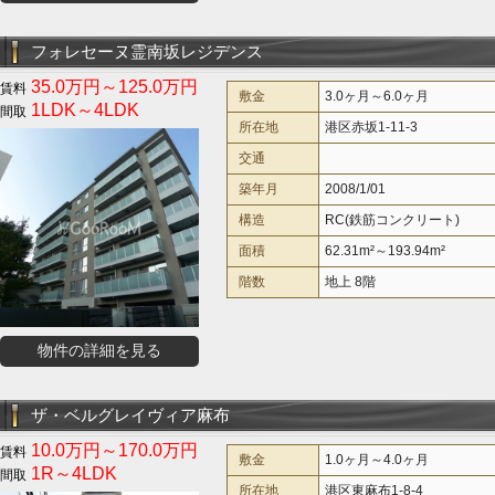
フォレセーヌ霊南坂レジデンス
35.0万円～125.0万円
敷金
3.0ヶ月～6.0ヶ月
1LDK～4LDK
所在地
港区赤坂1-11-3
交通
築年月
2008/1/01
構造
RC(鉄筋コンクリート)
面積
62.31m²～193.94m²
階数
地上 8階
物件の詳細を見る
ザ・ベルグレイヴィア麻布
10.0万円～170.0万円
敷金
1.0ヶ月～4.0ヶ月
1R～4LDK
所在地
港区東麻布1-8-4