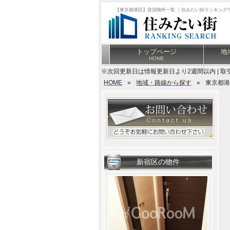
【東京都港区】賃貸物件一覧 ｜住みたい街ランキング
トップページ
地
HOME
※次回更新日は情報更新日より2週間以内 | 取
HOME
»
地域・路線から探す
»
東京都港
新宿区の物件