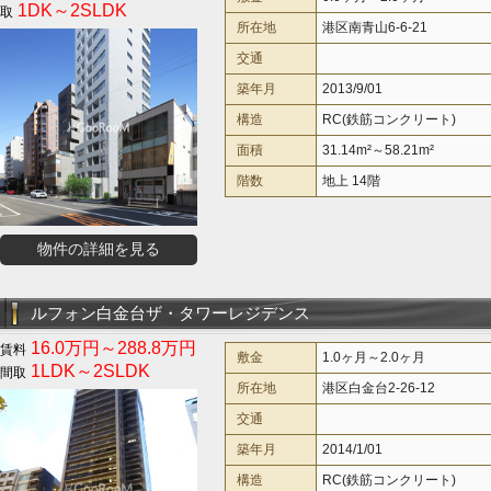
1DK～2SLDK
所在地
港区南青山6-6-21
交通
築年月
2013/9/01
構造
RC(鉄筋コンクリート)
面積
31.14m²～58.21m²
階数
地上 14階
物件の詳細を見る
ルフォン白金台ザ・タワーレジデンス
16.0万円～288.8万円
敷金
1.0ヶ月～2.0ヶ月
1LDK～2SLDK
所在地
港区白金台2-26-12
交通
築年月
2014/1/01
構造
RC(鉄筋コンクリート)