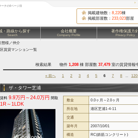
サーチの6ページ目
掲載建物数：
8,220
棟
掲載部屋数：
233,023
部屋
域・路線から探す
会社概要
著作権保護方
Search
Company Profile
Privacy Policy
引態様／仲介
区賃貸マンション一覧
検索結果 物件
1,208
棟 部屋数
37,479
室の賃貸情報中
« 前へ
1
2
3
4
5
6
7
8
...
120
ザ・タワー芝浦
9.9万円～24.0万円
敷金
0.0ヶ月～2.0ヶ月
1R～1LDK
所在地
港区芝浦1-4-11
交通
築年月
2007/10/01
構造
RC(鉄筋コンクリート)