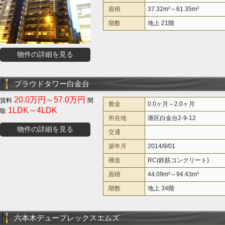
面積
37.32m²～61.35m²
階数
地上 21階
物件の詳細を見る
プラウドタワー白金台
20.0万円～57.0万円
敷金
0.0ヶ月～2.0ヶ月
1LDK～4LDK
所在地
港区白金台2-9-12
物件の詳細を見る
交通
築年月
2014/9/01
構造
RC(鉄筋コンクリート)
面積
44.09m²～94.43m²
階数
地上 34階
六本木デュープレックスエムズ