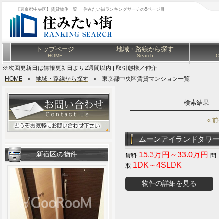
【東京都中央区】賃貸物件一覧 ｜住みたい街ランキングサーチの5ページ目
トップページ
地域・路線から探す
HOME
Search
C
※次回更新日は情報更新日より2週間以内 | 取引態様／仲介
HOME
»
地域・路線から探す
»
東京都中央区賃貸マンション一覧
検索結果
« 
ムーンアイランドタワ
新宿区の物件
15.3万円～33.0万円
1DK～4SLDK
物件の詳細を見る