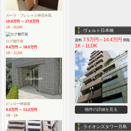
ガーラ・プレシャス神宮外苑
10.9万円 ～ 27.0万円
1K - 2LDK
ヴェルト日本橋
7.5万円～14.4万円
ログ都庁前
1K～1LDK
9.4万円 ～ 18.5万円
1R - 1LDK
ビュロー神楽坂
物件の詳細を見る
9.4万円 ～ 13.2万円
1R - 1K
ライオンズタワー月島