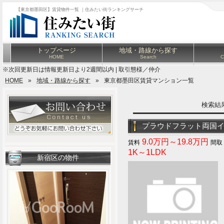
【東京都墨田区】賃貸物件一覧 ｜住みたい街ランキングサーチ
トップページ
地域・路線から探す
HOME
Search
C
※次回更新日は情報更新日より2週間以内 | 取引態様／仲介
HOME
»
地域・路線から探す
»
東京都墨田区賃貸マンション一覧
検索
プラウドフラット両国
9.0万円～19.8万円
1K～1LDK
新宿区の物件