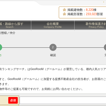
掲載建物数：
8,220
棟
掲載部屋数：
233,023
部屋
域・路線から探す
会社概要
著作権保護方
Search
Company Profile
Privacy Policy
引態様／仲介
力
確認
街ランキングサーチ」はGooRooM（グールーム）が運営している、都内人気エリ
すと、GooRooM（グールーム）に加盟する提携不動産会社の担当者が、お部屋の
きます。
物件等のご提案も可能ですので、お気軽にお問い合わせください。
必須