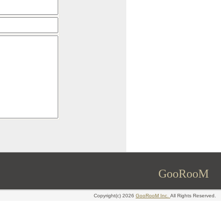
GooRooM
Copyright(c) 2026
GooRooM Inc.
All Rights Reserved.