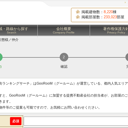
掲載建物数：
8,220
棟
掲載部屋数：
233,023
部屋
域・路線から探す
会社概要
著作権保護方
Search
Company Profile
Privacy Policy
引態様／仲介
力
確認
街ランキングサーチ」はGooRooM（グールーム）が運営している、都内人気エリ
すと、GooRooM（グールーム）に加盟する提携不動産会社の担当者が、お部屋の
きます。
物件等のご提案も可能ですので、お気軽にお問い合わせください。
必須