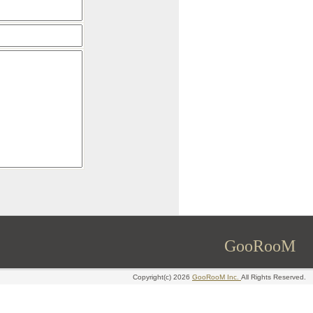
GooRooM
Copyright(c) 2026
GooRooM Inc.
All Rights Reserved.