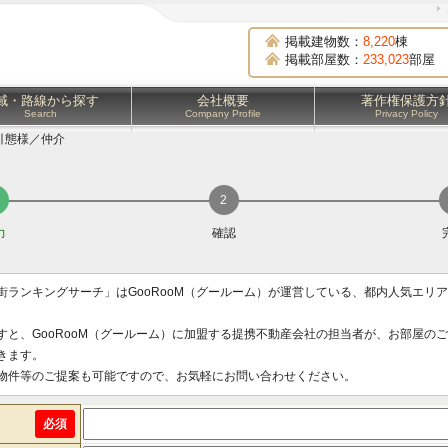
掲載建物数：
8,220
棟
掲載部屋数：
233,023
部屋
域・路線から探す
会社概要
著作権保護方
Search
Company Profile
Privacy Policy
引態様／仲介
力
確認
街ランキングサーチ」はGooRooM（グールーム）が運営している、都内人気エリ
すと、GooRooM（グールーム）に加盟する提携不動産会社の担当者が、お部屋の
きます。
物件等のご提案も可能ですので、お気軽にお問い合わせください。
必須