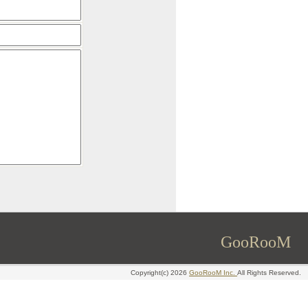
GooRooM
Copyright(c) 2026
GooRooM Inc.
All Rights Reserved.