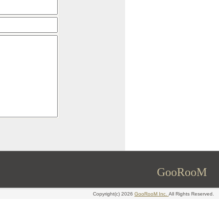
GooRooM
Copyright(c) 2026
GooRooM Inc.
All Rights Reserved.