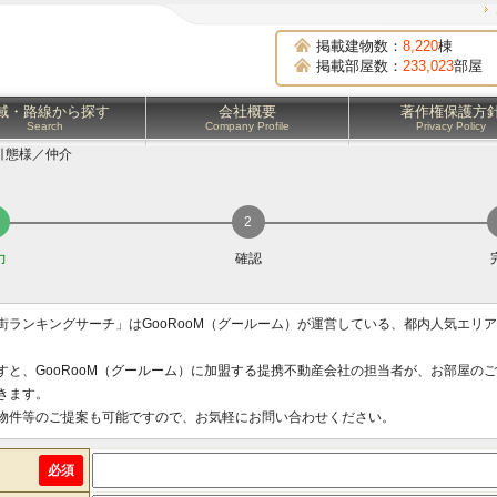
掲載建物数：
8,220
棟
掲載部屋数：
233,023
部屋
域・路線から探す
会社概要
著作権保護方
Search
Company Profile
Privacy Policy
引態様／仲介
力
確認
街ランキングサーチ」はGooRooM（グールーム）が運営している、都内人気エリ
すと、GooRooM（グールーム）に加盟する提携不動産会社の担当者が、お部屋の
きます。
物件等のご提案も可能ですので、お気軽にお問い合わせください。
必須