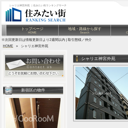
シャリエ神宮外苑 ｜住みたい街ランキングサーチ
トップページ
地域・路線から探す
HOME
Search
C
※次回更新日は情報更新日より2週間以内 | 取引態様／仲介
HOME
»
シャリエ神宮外苑
シャリエ神宮外苑
新宿区の物件