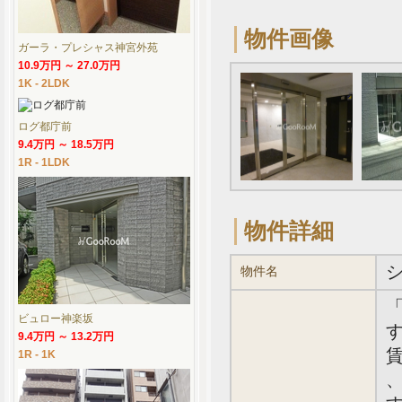
物件画像
ガーラ・プレシャス神宮外苑
10.9万円 ～ 27.0万円
1K - 2LDK
ログ都庁前
9.4万円 ～ 18.5万円
1R - 1LDK
物件詳細
物件名
ビュロー神楽坂
す
9.4万円 ～ 13.2万円
賃
1R - 1K
、