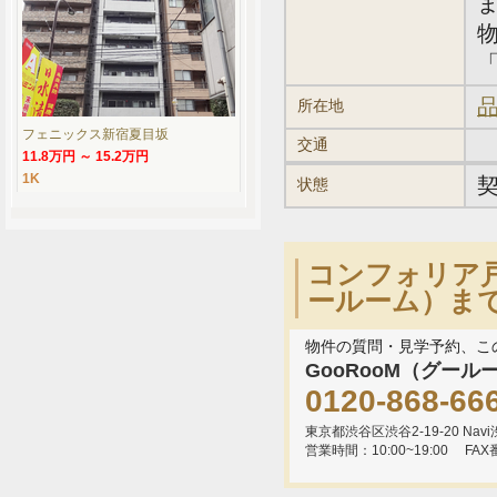
「
品
所在地
フェニックス新宿夏目坂
交通
11.8万円 ～ 15.2万円
1K
状態
コンフォリア戸
ールーム）ま
物件の質問・見学予約、こ
GooRooM（グール
0120-868-66
東京都渋谷区渋谷2-19-20 Navi渋
営業時間：10:00~19:00
FAX