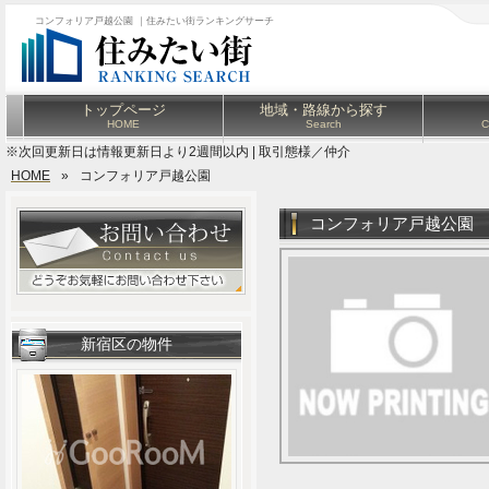
コンフォリア戸越公園 ｜住みたい街ランキングサーチ
トップページ
地域・路線から探す
HOME
Search
C
※次回更新日は情報更新日より2週間以内 | 取引態様／仲介
HOME
»
コンフォリア戸越公園
コンフォリア戸越公園
新宿区の物件