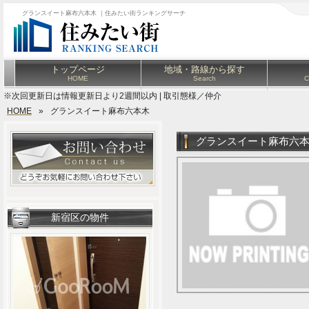
グランスイート麻布六本木 ｜住みたい街ランキングサーチ
トップページ
地域・路線から探す
HOME
Search
C
※次回更新日は情報更新日より2週間以内 | 取引態様／仲介
HOME
»
グランスイート麻布六本木
グランスイート麻布六
新宿区の物件