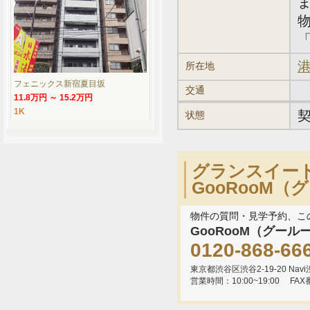
「
港
所在地
フェニックス新宿夏目坂
交通
11.8万円 ～ 15.2万円
1K
状態
グランスイー
GooRooM
物件の質問・見学予約、こ
GooRooM（グール
0120-868-66
東京都渋谷区渋谷2-19-20 Navi渋
営業時間：10:00~19:00
FAX