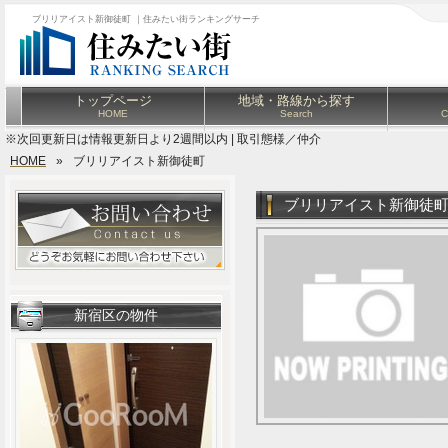
ブリリアイスト新御徒町 ｜住みたい街ランキングサーチ
トップページ
地域・路線から探す
HOME
Search
C
※次回更新日は情報更新日より2週間以内 | 取引態様／仲介
HOME
»
ブリリアイスト新御徒町
ブリリアイスト新御徒
新宿区の物件