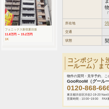
「
渋
所在地
フェニックス新宿夏目坂
交通
11.8万円 ～ 15.2万円
1K
状態
コンポジット渋
ールーム）ま
物件の質問・見学予約、こ
GooRooM（グール
0120-868-66
東京都渋谷区渋谷2-19-20 Navi渋
営業時間：10:00~19:00
FAX