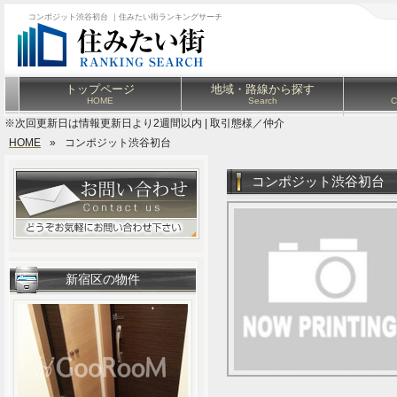
コンポジット渋谷初台 ｜住みたい街ランキングサーチ
トップページ
地域・路線から探す
HOME
Search
C
※次回更新日は情報更新日より2週間以内 | 取引態様／仲介
HOME
»
コンポジット渋谷初台
コンポジット渋谷初台
新宿区の物件