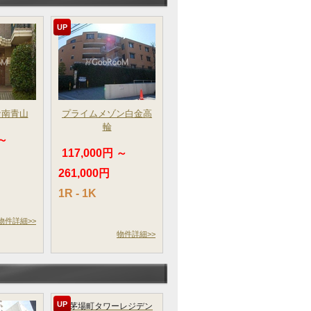
UP
サ南青山
プライムメゾン白金高
輪
 ～
117,000円 ～
261,000円
1R - 1K
物件詳細>>
物件詳細>>
UP