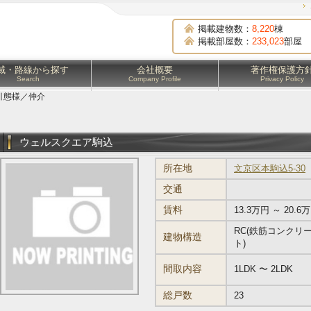
掲載建物数：
8,220
棟
掲載部屋数：
233,023
部屋
域・路線から探す
会社概要
著作権保護方
Search
Company Profile
Privacy Policy
引態様／仲介
ウェルスクエア駒込
所在地
文京区本駒込5-30
交通
賃料
13.3万円 ～ 20.6
RC(鉄筋コンクリ
建物構造
ト)
間取内容
1LDK 〜 2LDK
総戸数
23