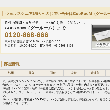
ウェルスクエア駒込 へのお問い合せはGooRooM（グール
物件の質問・見学予約、この物件を詳しく知りたい。
GooRooM（グールーム）まで
0120-868-666
東京都渋谷区渋谷2-19-20 Navi渋谷IV 10F
営業時間：10:00~19:00
FAX番号：03-5468-8898
部屋情報
部屋
間取
面積
家賃
管理費
※分譲賃貸マンションについては、貸主様や代理不動産業者によって、契約条件（お部
合がございます。 また、オーナー様次第で、各部屋の設備・仕様・内装などが変更され
※駐輪場・バイク置場・駐車場の正確な空き状況についてはお問合せをお願い致します
※礼金ゼロ、フリーレント、ペット飼育可、家具付きなどのお部屋の詳細は、メールや
い。
※ペット飼育及び事務所・SOHO可については物件の管理規約で可能になっている場合
る場合がございます。