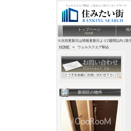
ウェルスクエア駒込 ｜住みたい街ランキングサーチ
トップページ
地
HOME
※次回更新日は情報更新日より2週間以内 | 取
HOME
»
ウェルスクエア駒込
新宿区の物件