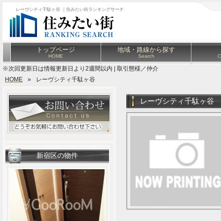
レーヴシティ千駄ヶ谷 ｜住みたい街ランキングサーチ
トップページ
地域・路線から探す
HOME
Search
C
※次回更新日は情報更新日より2週間以内 | 取引態様／仲介
HOME
»
レーヴシティ千駄ヶ谷
レーヴシティ千駄ヶ谷
新宿区の物件