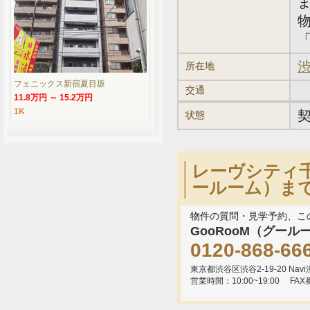
「
渋
所在地
フェニックス新宿夏目坂
交通
11.8万円 ～ 15.2万円
1K
状態
レーヴシティ千
ールーム）ま
物件の質問・見学予約、こ
GooRooM（グール
0120-868-66
東京都渋谷区渋谷2-19-20 Navi渋
営業時間：10:00~19:00
FAX