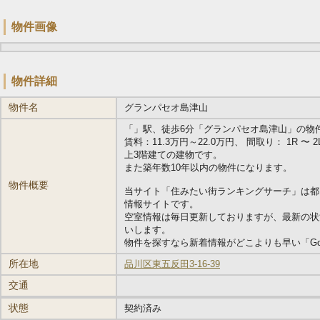
物件画像
物件詳細
物件名
グランパセオ島津山
「
」駅、徒歩6分「グランパセオ島津山」の物件情報で
賃料：11.3万円～22.0万円、 間取り： 1R 〜 2LD
上3階建ての建物です。
また築年数10年以内の物件になります。
物件概要
当サイト「住みたい街ランキングサーチ」は都
情報サイトです。
空室情報は毎日更新しておりますが、最新の状
いします。
物件を探すなら新着情報がどこよりも早い「Go
所在地
品川区東五反田3-16-39
交通
状態
契約済み