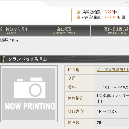
掲載建物数：
8,220
棟
掲載部屋数：
233,023
部屋
域・路線から探す
会社概要
著作権保護方
Search
Company Profile
Privacy Policy
引態様／仲介
グランパセオ島津山
所在地
品川区東五反田3-16
交通
賃料
11.3万円 ～ 22.0
RC(鉄筋コンクリ
建物構造
ト)
間取内容
1R 〜 2LDK
総戸数
29