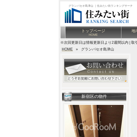
グランパセオ島津山 ｜住みたい街ランキングサーチ
トップページ
地
HOME
※次回更新日は情報更新日より2週間以内 | 取
HOME
»
グランパセオ島津山
新宿区の物件