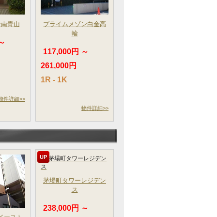
サ南青山
プライムメゾン白金高
輪
 ～
117,000円 ～
261,000円
1R - 1K
物件詳細>>
物件詳細>>
UP
茅場町タワーレジデン
ス
238,000円 ～