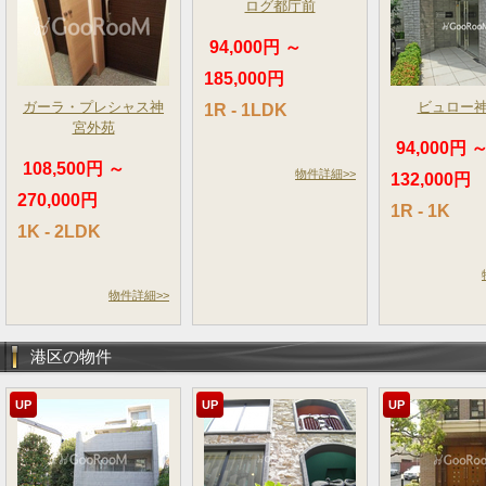
ログ都庁前
94,000円 ～
185,000円
ガーラ・プレシャス神
ビュロー
1R - 1LDK
宮外苑
94,000円 
108,500円 ～
物件詳細>>
132,000円
270,000円
1R - 1K
1K - 2LDK
物件詳細>>
港区の物件
UP
UP
UP