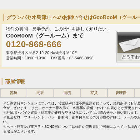
グランパセオ島津山 へのお問い合せはGooRooM（グール
物件の質問・見学予約、この物件を詳しく知りたい。
GooRooM（グールーム）まで
0120-868-666
東京都渋谷区渋谷2-19-20 Navi渋谷IV 10F
営業時間：10:00~19:00
FAX番号：03-5468-8898
部屋情報
部屋
間取
面積
家賃
管理費
※分譲賃貸マンションについては、貸主様や代理不動産業者によって、契約条件（お部
合がございます。 また、オーナー様次第で、各部屋の設備・仕様・内装などが変更され
※駐輪場・バイク置場・駐車場の正確な空き状況についてはお問合せをお願い致します
※礼金ゼロ、フリーレント、ペット飼育可、家具付きなどのお部屋の詳細は、メールや
い。
※ペット飼育及び事務所・SOHO可については物件の管理規約で可能になっている場合
る場合がございます。