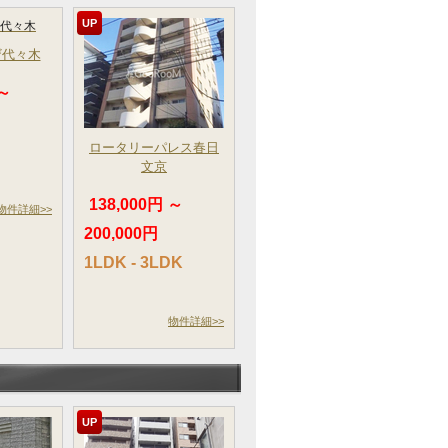
UP
ザ代々木
 ～
ロータリーパレス春日
文京
138,000円 ～
物件詳細>>
200,000円
1LDK - 3LDK
物件詳細>>
UP