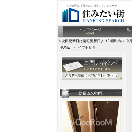
イプセ初台 ｜住みたい街ランキングサーチ
トップページ
地
HOME
※次回更新日は情報更新日より2週間以内 | 取
HOME
»
イプセ初台
新宿区の物件