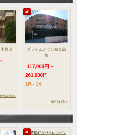
UP
サ南青山
プライムメゾン白金高
輪
 ～
117,000円 ～
261,000円
1R - 1K
物件詳細>>
物件詳細>>
UP