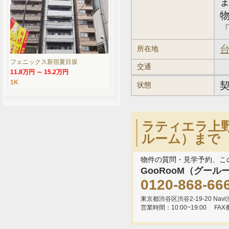
「
台
所在地
フェニックス新宿夏目坂
交通
11.8万円 ～ 15.2万円
1K
状態
ラティエラ上野
ルーム）まで
物件の質問・見学予約、こ
GooRooM（グール
0120-868-66
東京都渋谷区渋谷2-19-20 Navi渋
営業時間：10:00~19:00
FAX