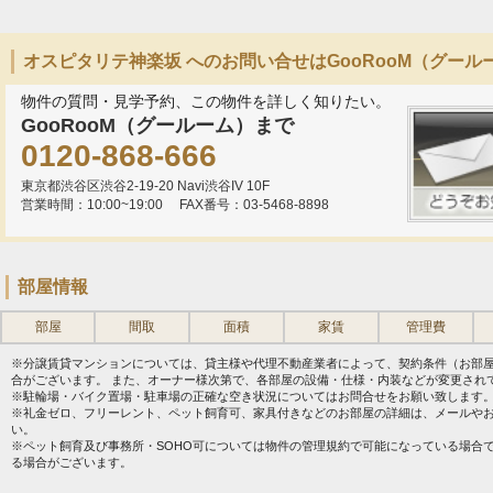
オスピタリテ神楽坂 へのお問い合せはGooRooM（グール
物件の質問・見学予約、この物件を詳しく知りたい。
GooRooM（グールーム）まで
0120-868-666
東京都渋谷区渋谷2-19-20 Navi渋谷IV 10F
営業時間：10:00~19:00
FAX番号：03-5468-8898
部屋情報
部屋
間取
面積
家賃
管理費
※分譲賃貸マンションについては、貸主様や代理不動産業者によって、契約条件（お部
合がございます。 また、オーナー様次第で、各部屋の設備・仕様・内装などが変更され
※駐輪場・バイク置場・駐車場の正確な空き状況についてはお問合せをお願い致します
※礼金ゼロ、フリーレント、ペット飼育可、家具付きなどのお部屋の詳細は、メールや
い。
※ペット飼育及び事務所・SOHO可については物件の管理規約で可能になっている場合
る場合がございます。