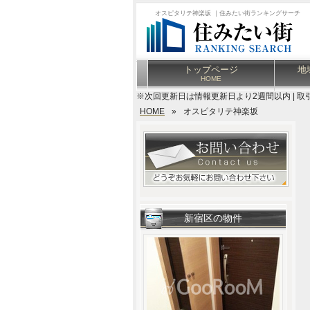
オスピタリテ神楽坂 ｜住みたい街ランキングサーチ
トップページ
地
HOME
※次回更新日は情報更新日より2週間以内 | 取
HOME
»
オスピタリテ神楽坂
新宿区の物件