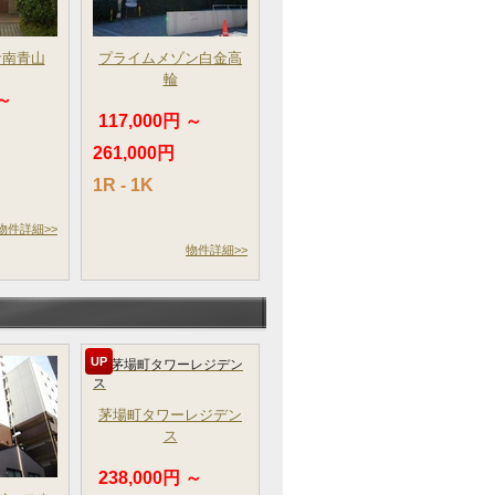
サ南青山
プライムメゾン白金高
輪
 ～
117,000円 ～
261,000円
1R - 1K
物件詳細>>
物件詳細>>
UP
茅場町タワーレジデン
ス
238,000円 ～