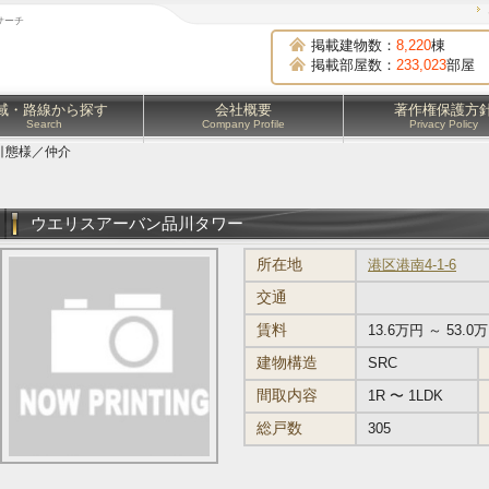
サーチ
掲載建物数：
8,220
棟
掲載部屋数：
233,023
部屋
域・路線から探す
会社概要
著作権保護方
Search
Company Profile
Privacy Policy
引態様／仲介
ウエリスアーバン品川タワー
所在地
港区港南4-1-6
交通
賃料
13.6万円 ～ 53.0
建物構造
SRC
間取内容
1R 〜 1LDK
総戸数
305