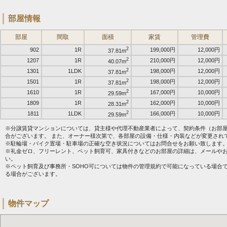
部屋情報
部屋
間取
面積
家賃
管理費
2
902
1R
199,000円
12,000円
37.81m
2
1207
1R
210,000円
12,000円
40.07m
2
1301
1LDK
198,000円
12,000円
37.81m
2
1501
1R
198,000円
12,000円
37.81m
2
1610
1R
167,000円
10,000円
29.59m
2
1809
1R
162,000円
10,000円
28.31m
2
1811
1LDK
166,000円
10,000円
29.59m
※分譲賃貸マンションについては、貸主様や代理不動産業者によって、契約条件（お部
合がございます。 また、オーナー様次第で、各部屋の設備・仕様・内装などが変更され
※駐輪場・バイク置場・駐車場の正確な空き状況についてはお問合せをお願い致します
※礼金ゼロ、フリーレント、ペット飼育可、家具付きなどのお部屋の詳細は、メールや
い。
※ペット飼育及び事務所・SOHO可については物件の管理規約で可能になっている場合
る場合がございます。
物件マップ