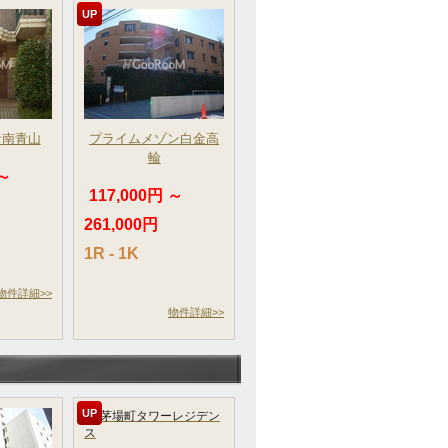
UP
サ南青山
プライムメゾン白金高
輪
 ～
117,000円 ～
261,000円
1R - 1K
物件詳細>>
物件詳細>>
UP