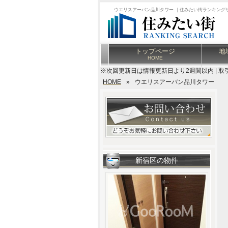
ウエリスアーバン品川タワー ｜住みたい街ランキング
トップページ
地
HOME
※次回更新日は情報更新日より2週間以内 | 取
HOME
»
ウエリスアーバン品川タワー
新宿区の物件