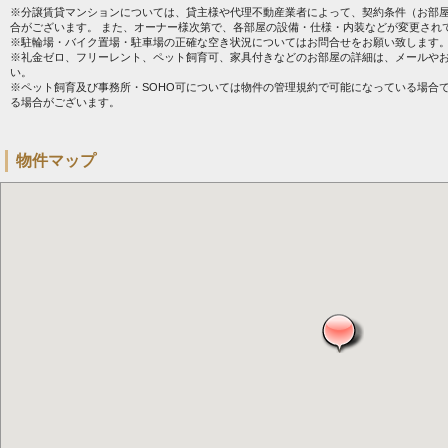
※分譲賃貸マンションについては、貸主様や代理不動産業者によって、契約条件（お部
合がございます。 また、オーナー様次第で、各部屋の設備・仕様・内装などが変更され
※駐輪場・バイク置場・駐車場の正確な空き状況についてはお問合せをお願い致します
※礼金ゼロ、フリーレント、ペット飼育可、家具付きなどのお部屋の詳細は、メールや
い。
※ペット飼育及び事務所・SOHO可については物件の管理規約で可能になっている場合
る場合がございます。
物件マップ