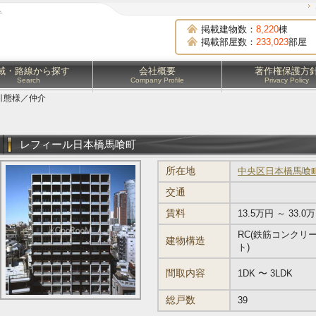
チ
掲載建物数：
8,220
棟
掲載部屋数：
233,023
部屋
域・路線から探す
会社概要
著作権保護方
Search
Company Profile
Privacy Policy
引態様／仲介
レフィール日本橋馬喰町
所在地
中央区日本橋馬喰町1-
交通
賃料
13.5万円 ～ 33.0
RC(鉄筋コンクリ
建物構造
ト)
間取内容
1DK 〜 3LDK
総戸数
39