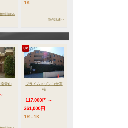
1K
物件詳細>>
物件詳細>>
UP
サ南青山
プライムメゾン白金高
輪
 ～
117,000円 ～
261,000円
1R - 1K