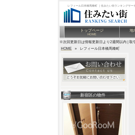
レフィール日本橋馬喰町 ｜住みたい街ランキングサー
トップページ
地
HOME
※次回更新日は情報更新日より2週間以内 | 取
HOME
»
レフィール日本橋馬喰町
新宿区の物件