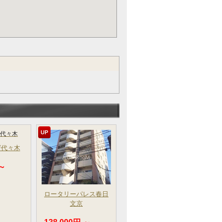
UP
ザ代々木
 ～
ロータリーパレス春日
文京