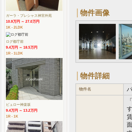
物件画像
ガーラ・プレシャス神宮外苑
10.9万円 ～ 27.0万円
1K - 2LDK
ログ都庁前
9.4万円 ～ 18.5万円
1R - 1LDK
物件詳細
物件名
ビュロー神楽坂
す
9.4万円 ～ 13.2万円
賃
1R - 1K
面