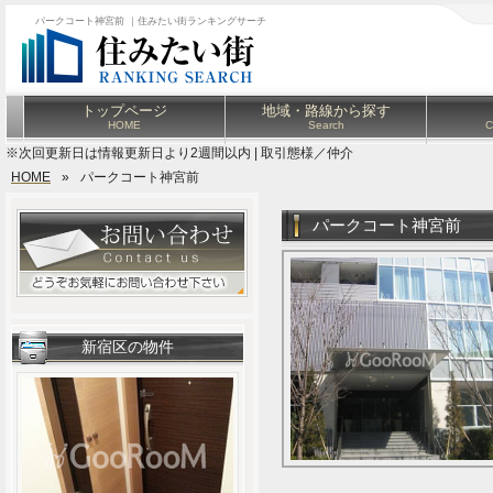
パークコート神宮前 ｜住みたい街ランキングサーチ
トップページ
地域・路線から探す
HOME
Search
C
※次回更新日は情報更新日より2週間以内 | 取引態様／仲介
HOME
»
パークコート神宮前
パークコート神宮前
新宿区の物件